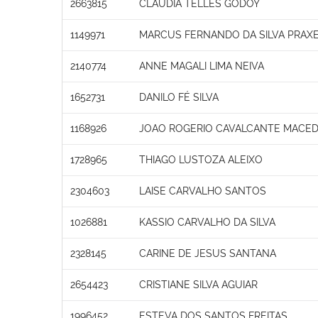
2663815
CLAUDIA TELLES GODOY
1149971
MARCUS FERNANDO DA SILVA PRAX
2140774
ANNE MAGALI LIMA NEIVA
1652731
DANILO FÉ SILVA
1168926
JOAO ROGERIO CAVALCANTE MACE
1728965
THIAGO LUSTOZA ALEIXO
2304603
LAISE CARVALHO SANTOS
1026881
KASSIO CARVALHO DA SILVA
2328145
CARINE DE JESUS SANTANA
2654423
CRISTIANE SILVA AGUIAR
1996452
ESTEVA DOS SANTOS FREITAS