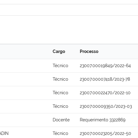
Cargo
Processo
Técnico
23007.00019849/2022-64
Técnico
23007.00007418/2023-78
Técnico
23007.00022470/2022-10
Técnico
23007.00009350/2023-03
Docente
Requerimento 3322869
ADIN
Técnico
23007.00023205/2022-50