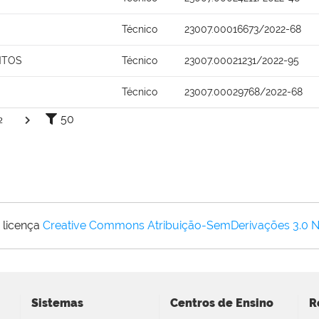
Técnico
23007.00016673/2022-68
NTOS
Técnico
23007.00021231/2022-95
Técnico
23007.00029768/2022-68
50
2
 licença
Creative Commons Atribuição-SemDerivações 3.0 
Sistemas
Centros de Ensino
R