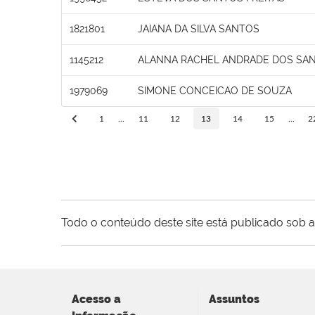
1821801
JAIANA DA SILVA SANTOS
1145212
ALANNA RACHEL ANDRADE DOS SA
1979069
SIMONE CONCEICAO DE SOUZA
1
...
11
12
13
14
15
...
2
Todo o conteúdo deste site está publicado sob a
Acesso a
Assuntos