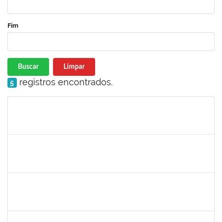
Fim
Buscar
Limpar
registros encontrados.
5
Matrícula
Nome
Cargo
Processo
Início
Fim
Status
2654423
CRISTIANE SILVA AGUIAR
Docente
23007.00023209/2022-39
02/05/2023
31/05/2023
Concluído
1754452
ANA CLAUDIA DOS REIS ATCHE
Técnico
23007.00017745/2022-30
02/05/2023
01/08/2023
Concluído