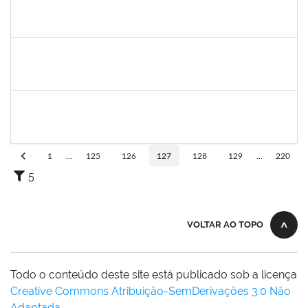
1557813
JOSE MARIO FERREIRA DOS SANTOS
Técnico
23007.00007641/2023-71
02/05/2023
31/07/2023
Concluído
1996686
ELIZANE SANTOS PARANHOS
Técnico
23007.00009926/2023-68
02/05/2023
31/05/2023
Concluído
1839075
ELVES DE ALMEIDA SOUZA
Técnico
23007.00009352/2023-46
02/05/2023
01/06/2023
Concluído
1
...
125
126
127
128
129
...
220
5
VOLTAR AO TOPO
Todo o conteúdo deste site está publicado sob a licença
Creative Commons Atribuição-SemDerivações 3.0 Não
Adaptada
.