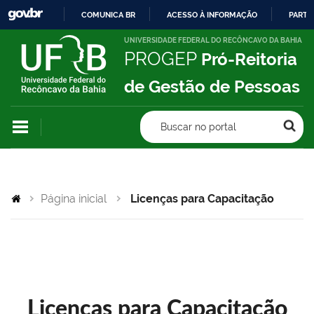
COMUNICA BR
ACESSO À INFORMAÇÃO
PARTI
IR
UNIVERSIDADE FEDERAL DO RECÔNCAVO DA BAHIA
PROGEP
Pró-Reitoria
PARA
O
de Gestão de Pessoas
CONTEÚDO
Buscar no portal
Página inicial
Licenças para Capacitação
Licenças para Capacitação