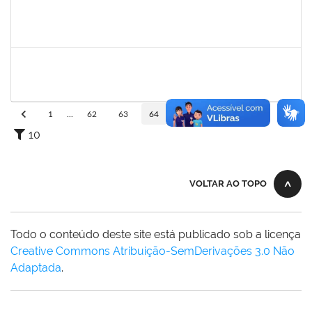
2261043
RAFAELA MOREIRA FALCAO DA SILVA
Técnico
3892414
01/12/2023
28/02/2024
Concluído
287121
AIDA CELESTE SILVEIRA MAIA
Técnico
23007.00031020/2023-17
15/02/2024
29/02/2024
Concluído
1
...
62
63
64
65
66
...
110
10
VOLTAR AO TOPO
Todo o conteúdo deste site está publicado sob a licença
Creative Commons Atribuição-SemDerivações 3.0 Não
Adaptada
.