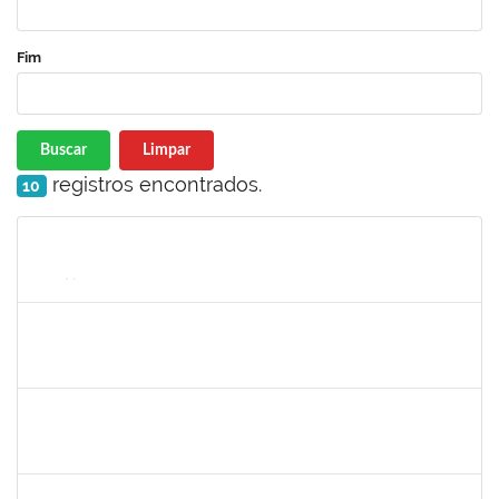
Fim
Buscar
Limpar
registros encontrados.
10
Matrícula
Nome
Cargo
Processo
Início
Fim
Status
2033165
RODRIGO DE SOUZA
Técnico
23007.00031550/2023-63
26/01/2024
09/02/2024
Concluído
1730986
CAMILLA PINHEIRO BLANCO
Técnico
23007.00025301/2023-06
15/01/2024
09/02/2024
Concluído