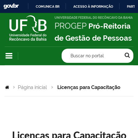
COMUNICA BR
ACESSO À INFORMAÇÃO
PARTI
IR
UNIVERSIDADE FEDERAL DO RECÔNCAVO DA BAHIA
PROGEP
Pró-Reitoria
PARA
O
de Gestão de Pessoas
CONTEÚDO
Buscar no portal
Página inicial
Licenças para Capacitação
Licenças para Capacitação