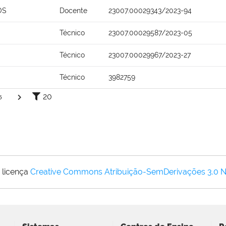
OS
Docente
23007.00029343/2023-94
Técnico
23007.00029587/2023-05
Técnico
23007.00029967/2023-27
Técnico
3982759
20
5
 licença
Creative Commons Atribuição-SemDerivações 3.0 