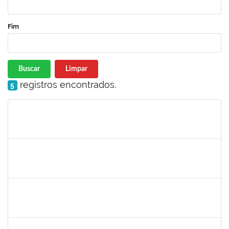
Fim
Buscar
Limpar
registros encontrados.
5
Matrícula
Nome
Cargo
Processo
Início
Fim
Status
2033165
RODRIGO DE SOUZA
Técnico
23007.00031550/2023-63
26/01/2024
09/02/2024
Concluído
1730986
CAMILLA PINHEIRO BLANCO
Técnico
23007.00025301/2023-06
15/01/2024
09/02/2024
Concluído