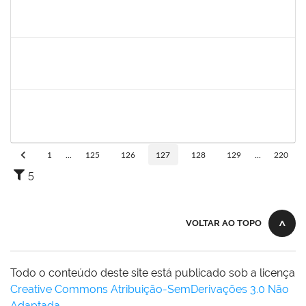
2015363
ORLANDO EDSON ROCHA DE ALMEIDA
Técnico
23007.00028967/2023-61
12/01/2024
11/02/2024
Concluído
2157034
IZIANE DA SILVA ANDRADE
Técnico
23007.00028292/2023-50
15/01/2024
13/02/2024
Concluído
1636183
EDER PEREIRA RODRIGUES
Docente
23007.00022254/2023-19
21/11/2023
16/02/2024
Concluído
1
...
125
126
127
128
129
...
220
5
VOLTAR AO TOPO
Todo o conteúdo deste site está publicado sob a licença
Creative Commons Atribuição-SemDerivações 3.0 Não
Adaptada
.