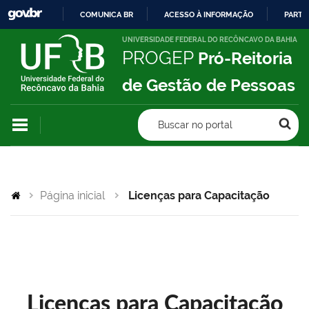
COMUNICA BR
ACESSO À INFORMAÇÃO
PARTI
IR
UNIVERSIDADE FEDERAL DO RECÔNCAVO DA BAHIA
PROGEP
Pró-Reitoria
PARA
O
de Gestão de Pessoas
CONTEÚDO
Buscar no portal
Página inicial
Licenças para Capacitação
Licenças para Capacitação