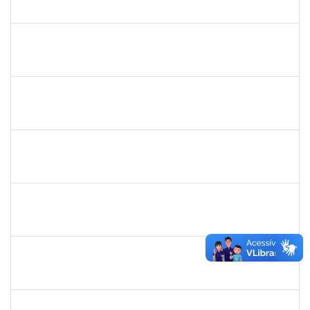
23007.00029886/2023-80
19/02/2024
19/03/2024
Concluído
2013699
THIALA PEREIRA LORDELLO COSTA
Técnico
23007.00000450/2024-31
19/02/2024
19/03/2024
Concluído
1755349
MARYLUCIA DE SOUZA RIBEIRO SAMPAIO
Técnico
23007.00000696/2024-82
19/02/2024
20/03/2024
Concluído
2131990
JEAN PAULO DOS SANTOS CARVALHO
23007.00020179/2023-75
23/12/2023
21/03/2024
Concluído
1730945
PAULO JOSE CONCEICAO SANTANA
Técnico
23007.00003342/2024-32
04/03/2024
22/03/2024
Concluído
2268649
THARISA SOUZA ALMEIDA
Técnico
23007.00030084/2023-69
26/02/2024
26/03/2024
Concluído
2328936