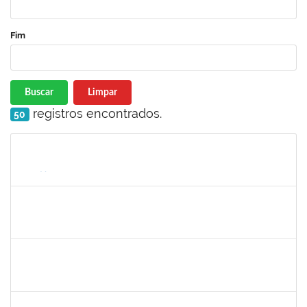
Fim
Buscar
Limpar
registros encontrados.
50
Matrícula
Nome
Cargo
Processo
Início
Fim
Status
2033165
RODRIGO DE SOUZA
Técnico
23007.00031550/2023-63
26/01/2024
09/02/2024
Concluído
1730986
CAMILLA PINHEIRO BLANCO
Técnico
23007.00025301/2023-06
15/01/2024
09/02/2024
Concluído