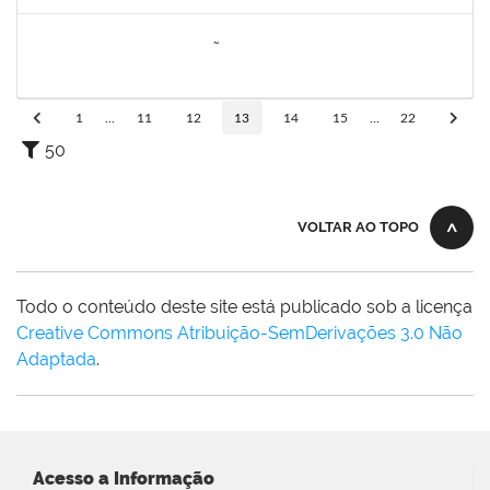
Concluído
2260005
ESTEFANIA DA CONCEIÇÃO NEVES
Técnico
23007.00030817/2023-66
15/04/2024
30/04/2024
Concluído
1
...
11
12
13
14
15
...
22
50
VOLTAR AO TOPO
Todo o conteúdo deste site está publicado sob a licença
Creative Commons Atribuição-SemDerivações 3.0 Não
Adaptada
.
Acesso a Informação