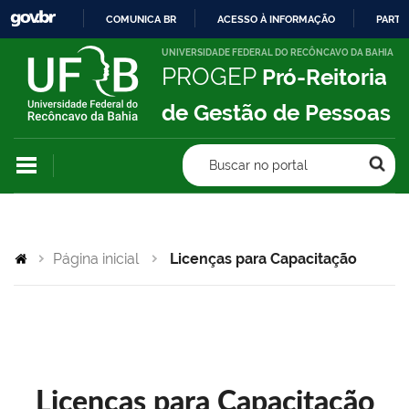
COMUNICA BR
ACESSO À INFORMAÇÃO
PARTI
IR
UNIVERSIDADE FEDERAL DO RECÔNCAVO DA BAHIA
PROGEP
Pró-Reitoria
PARA
O
de Gestão de Pessoas
CONTEÚDO
Buscar no portal
Página inicial
Licenças para Capacitação
Licenças para Capacitação