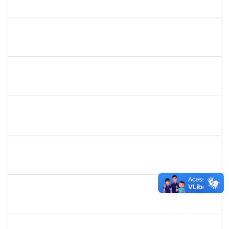
23007.00002226/2023-97
01/03/2023
30/04/2023
Concluído
2304603
LAISE CARVALHO SANTOS
Técnico
23007.00021053/2022-51
27/02/2023
13/03/2023
Concluído
1655815
ANDERSON DOS SANTOS DA SILVA
Técnico
23007.00027188/2022-82
27/02/2023
26/05/2023
Concluído
2140774
ANNE MAGALI LIMA NEIVA
Técnico
23007.00000159/2023-34
27/02/2023
17/03/2023
Concluído
1573301
JOMARA SILVA DOS SANTOS SOUZA
Técnico
23007.00002452/2023-09
25/02/2023
26/03/2023
Concluído
2328145
CARINE DE JESUS SANTANA
Técnico
23007.00020808/2022-70
23/02/2023
09/03/2023
Concluído
1754357