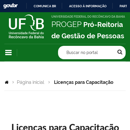
COMUNICA BR
ACESSO À INFORMAÇÃO
PARTI
IR
UNIVERSIDADE FEDERAL DO RECÔNCAVO DA BAHIA
PROGEP
Pró-Reitoria
PARA
O
de Gestão de Pessoas
CONTEÚDO
Buscar no portal
Página inicial
Licenças para Capacitação
Licenças para Capacitação