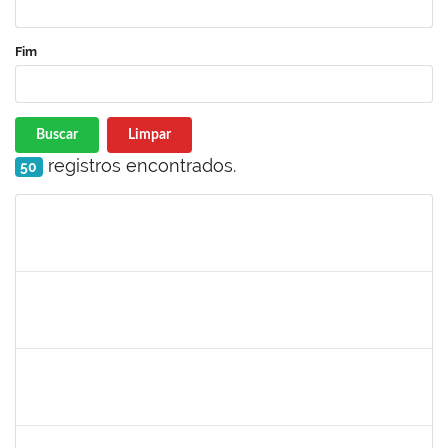
Fim
Buscar
Limpar
registros encontrados.
50
Matrícula
Nome
Cargo
Processo
Início
Fim
Status
2654423
CRISTIANE SILVA AGUIAR
Docente
23007.00023209/2022-39
02/05/2023
31/05/2023
Concluído
1754452
ANA CLAUDIA DOS REIS ATCHE
Técnico
23007.00017745/2022-30
02/05/2023
01/08/2023
Concluído