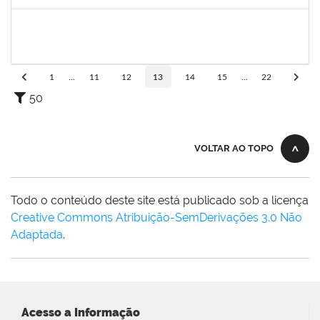
Concluído
1557646
RITA DE CASSIA FALCAO BORJA CORREIA
Técnico
23007.00024297/2022-54
04/01/2023
31/01/2023
Concluído
1
...
11
12
13
14
15
...
22
50
VOLTAR AO TOPO
Todo o conteúdo deste site está publicado sob a licença
Creative Commons Atribuição-SemDerivações 3.0 Não
Adaptada
.
Acesso a Informação