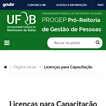
COMUNICA BR
ACESSO À INFORMAÇÃO
PARTI
IR
UNIVERSIDADE FEDERAL DO RECÔNCAVO DA BAHIA
PROGEP
Pró-Reitoria
PARA
O
de Gestão de Pessoas
CONTEÚDO
Buscar no portal
Página inicial
Licenças para Capacitação
Licenças para Capacitação