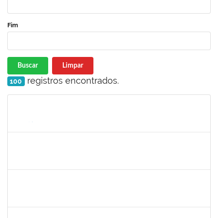
Fim
Buscar
Limpar
registros encontrados.
100
Matrícula
Nome
Cargo
Processo
Início
Fim
Status
1873058
ANTONIO MARCEL NASCIMENTO GRADIN
Técnico
23007.00023205/2022-50
01/06/2023
30/06/2023
Concluído
2652407
JOAO MAURICIO DANTAS BATISTA
Técnico
23007.00010605/2023-68
12/06/2023
26/06/2023
Concluído