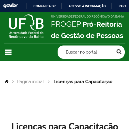
COMUNICA BR
ACESSO À INFORMAÇÃO
PARTI
IR
UNIVERSIDADE FEDERAL DO RECÔNCAVO DA BAHIA
PROGEP
Pró-Reitoria
PARA
O
de Gestão de Pessoas
CONTEÚDO
Buscar no portal
Página inicial
Licenças para Capacitação
Licenças para Capacitação