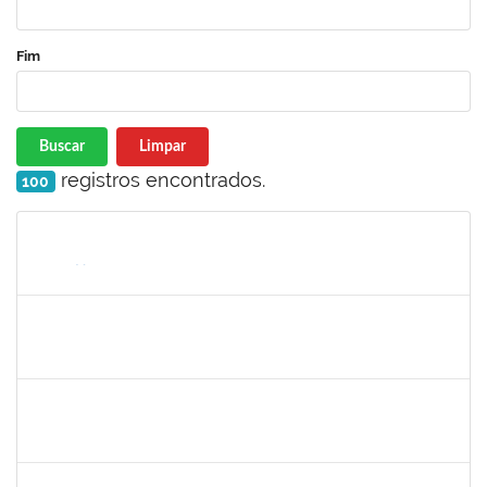
Fim
Buscar
Limpar
registros encontrados.
100
Matrícula
Nome
Cargo
Processo
Início
Fim
Status
2654423
CRISTIANE SILVA AGUIAR
Docente
23007.00023209/2022-39
02/05/2023
31/05/2023
Concluído
1754452
ANA CLAUDIA DOS REIS ATCHE
Técnico
23007.00017745/2022-30
02/05/2023
01/08/2023
Concluído