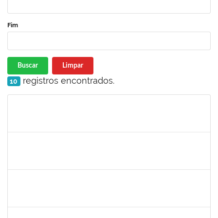
Fim
Buscar
Limpar
registros encontrados.
10
Matrícula
Nome
Cargo
Processo
Início
Fim
Status
1298969
JAQUELINE BARRETO LE
Docente
23007.00028129/2022-89
11/04/2023
09/07/2023
Concluído
1018583
MONICA GOMES DA SILVA
Docente
23007.00028225/2022-19
11/04/2023
09/07/2023
Concluído