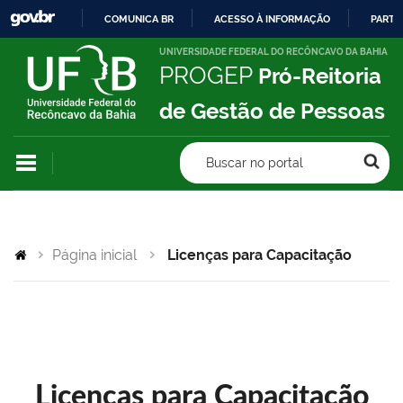
COMUNICA BR
ACESSO À INFORMAÇÃO
PARTI
IR
UNIVERSIDADE FEDERAL DO RECÔNCAVO DA BAHIA
PROGEP
Pró-Reitoria
PARA
O
de Gestão de Pessoas
CONTEÚDO
Buscar no portal
Página inicial
Licenças para Capacitação
Licenças para Capacitação