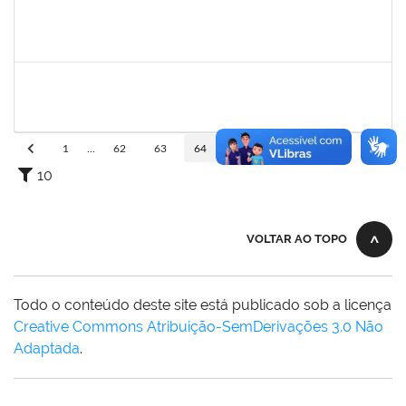
2159575
RAQUEL SOUZA LIMA
Técnico
23007.00005118/2023-98
01/04/2023
31/07/2023
Concluído
1755265
KARINA DE SOUZA SILVA
Técnico
23007.00001212/2023-24
16/03/2023
14/04/2023
Concluído
1
...
62
63
64
65
66
...
110
10
VOLTAR AO TOPO
Todo o conteúdo deste site está publicado sob a licença
Creative Commons Atribuição-SemDerivações 3.0 Não
Adaptada
.