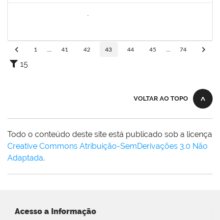
2257754
DEISE SANTOS BONIFÁCIO
Técnico
23007.00000002/2023-05
06/03/2023
04/06/2023
Concluído
1
...
41
42
43
44
45
...
74
15
VOLTAR AO TOPO
Todo o conteúdo deste site está publicado sob a licença
Creative Commons Atribuição-SemDerivações 3.0 Não
Adaptada
.
Acesso a Informação