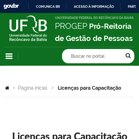
COMUNICA BR
ACESSO À INFORMAÇÃO
PARTI
IR
UNIVERSIDADE FEDERAL DO RECÔNCAVO DA BAHIA
PROGEP
Pró-Reitoria
PARA
O
de Gestão de Pessoas
CONTEÚDO
Buscar no portal
Página inicial
Licenças para Capacitação
Licenças para Capacitação