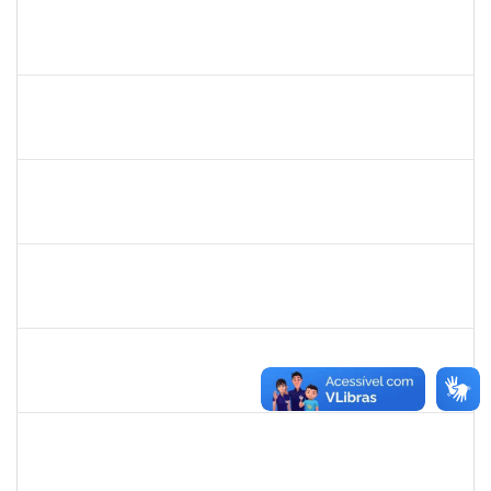
1755265
KARINA DE SOUZA SILVA
Técnico
23007.00001212/2023-24
16/03/2023
14/04/2023
Concluído
1836984
VILMA COELHO ALMEIDA
Técnico
23007.00004175/2023-48
13/03/2023
12/05/2023
Concluído
1983553
DANILO DA CONCEICAO VALVERDE
Técnico
23007.00001916/2023-28
08/03/2023
06/04/2023
Concluído
1022926
ANGELICA MORGANA ARAUJO FREITAS
Técnico
23007.00030286/2022-50
08/03/2023
06/06/2023
Concluído
2257888
ARI MARQUES DE ARAUJO NETO
Técnico
23007.00027399/2022-11
06/03/2023
04/04/2023
Concluído
1873900
JOSE FRANCISCO COUTINHO PASSOS
Técnico
23007.00022192/2022-47
06/03/2023
04/04/2023
Concluído