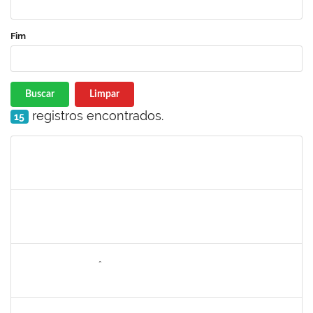
Fim
Buscar
Limpar
registros encontrados.
15
Matrícula
Nome
Cargo
Processo
Início
Fim
Status
1018583
MONICA GOMES DA SILVA
Docente
23007.00028225/2022-19
11/04/2023
09/07/2023
Concluído
1146301
FERNANDO ANTÔNIO NOGUEIRA DE JESUS
Técnico
23007.00000808/2023-68
10/04/2023
09/05/2023
Concluído