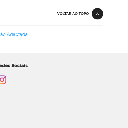
VOLTAR AO TOPO
Não Adaptada
.
edes Sociais