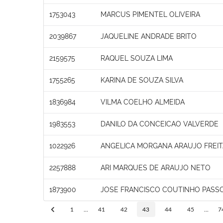
1753043
MARCUS PIMENTEL OLIVEIRA
2039867
JAQUELINE ANDRADE BRITO
2159575
RAQUEL SOUZA LIMA
1755265
KARINA DE SOUZA SILVA
1836984
VILMA COELHO ALMEIDA
1983553
DANILO DA CONCEICAO VALVERDE
1022926
ANGELICA MORGANA ARAUJO FREI
2257888
ARI MARQUES DE ARAUJO NETO
1873900
JOSE FRANCISCO COUTINHO PASS
1
...
41
42
43
44
45
...
7