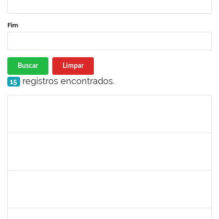
Fim
Buscar
Limpar
registros encontrados.
15
Matrícula
Nome
Cargo
Processo
Início
Fim
Status
1298969
JAQUELINE BARRETO LE
Docente
23007.00028129/2022-89
11/04/2023
09/07/2023
Concluído
1018583
MONICA GOMES DA SILVA
Docente
23007.00028225/2022-19
11/04/2023
09/07/2023
Concluído