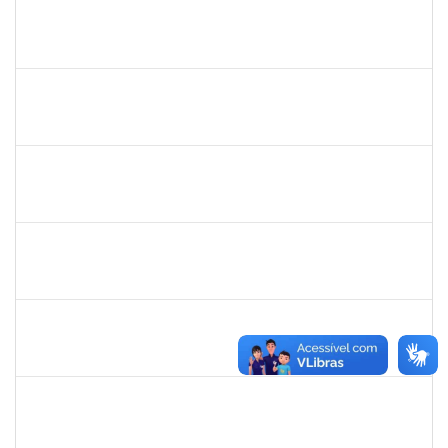
2159575
RAQUEL SOUZA LIMA
Técnico
23007.00005118/2023-98
01/04/2023
31/07/2023
Concluído
1755265
KARINA DE SOUZA SILVA
Técnico
23007.00001212/2023-24
16/03/2023
14/04/2023
Concluído
1836984
VILMA COELHO ALMEIDA
Técnico
23007.00004175/2023-48
13/03/2023
12/05/2023
Concluído
1983553
DANILO DA CONCEICAO VALVERDE
Técnico
23007.00001916/2023-28
08/03/2023
06/04/2023
Concluído
1022926
ANGELICA MORGANA ARAUJO FREITAS
Técnico
23007.00030286/2022-50
08/03/2023
06/06/2023
Concluído
2257888
ARI MARQUES DE ARAUJO NETO
Técnico
23007.00027399/2022-11
06/03/2023
04/04/2023
Concluído