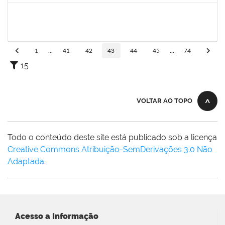
1873900
JOSE FRANCISCO COUTINHO PASSOS
Técnico
23007.00022192/2022-47
06/03/2023
04/04/2023
Concluído
1
...
41
42
43
44
45
...
74
15
VOLTAR AO TOPO
Todo o conteúdo deste site está publicado sob a licença
Creative Commons Atribuição-SemDerivações 3.0 Não
Adaptada
.
Acesso a Informação