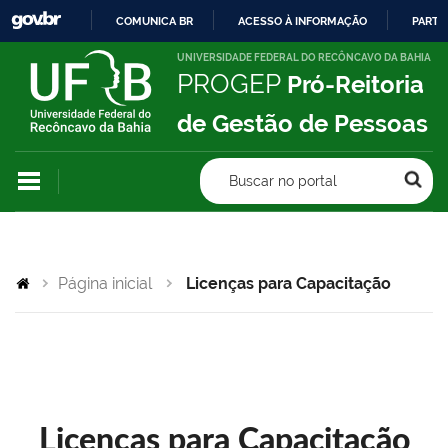
COMUNICA BR
ACESSO À INFORMAÇÃO
PARTI
IR
UNIVERSIDADE FEDERAL DO RECÔNCAVO DA BAHIA
PROGEP
Pró-Reitoria
PARA
O
de Gestão de Pessoas
CONTEÚDO
Buscar no portal
Página inicial
Licenças para Capacitação
Licenças para Capacitação