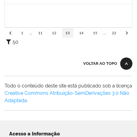
Concluído
1873058
ANTONIO MARCEL NASCIMENTO GRADIN
Técnico
23007.00023205/2022-50
02/01/2023
31/01/2023
Concluído
1
...
11
12
13
14
15
...
22
50
VOLTAR AO TOPO
Todo o conteúdo deste site está publicado sob a licença
Creative Commons Atribuição-SemDerivações 3.0 Não
Adaptada
.
Acesso a Informação