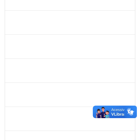
23007.00020808/2022-70
23/02/2023
09/03/2023
Concluído
1754357
RAFAEL SANTOS ANDRADE
Técnico
23007.00000158/2023-61
23/02/2023
24/05/2023
Concluído
1026881
KASSIO CARVALHO DA SILVA
Técnico
23007.00015318/2022-84
22/02/2023
13/03/2023
Concluído
1168926
JOAO ROGERIO CAVALCANTE MACEDO
Docente
23007.00018074/2022-71
16/02/2023
15/03/2023
Concluído
1728965
THIAGO LUSTOZA ALEIXO
Técnico
23007.00028350/2022-39
14/02/2023
14/03/2023
Concluído
2079034
ANDRE LUCIANO SILVEIRA MONTENEGRO DA SILVA
Técnico
23007.00023851/2022-68
02/02/2023
02/05/2023
Concluído
2654423