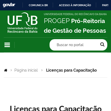
COMUNICA BR
ACESSO À INFORMAÇÃO
PARTI
IR
UNIVERSIDADE FEDERAL DO RECÔNCAVO DA BAHIA
PROGEP
Pró-Reitoria
PARA
O
de Gestão de Pessoas
CONTEÚDO
Buscar no portal
Página inicial
Licenças para Capacitação
Licenças para Capacitação