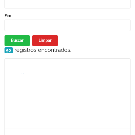
Fim
Buscar
Limpar
registros encontrados.
50
Matrícula
Nome
Cargo
Processo
Início
Fim
Status
1298969
JAQUELINE BARRETO LE
Docente
23007.00028129/2022-89
11/04/2023
09/07/2023
Concluído
1018583
MONICA GOMES DA SILVA
Docente
23007.00028225/2022-19
11/04/2023
09/07/2023
Concluído