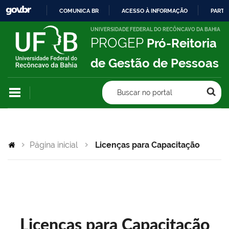
COMUNICA BR
ACESSO À INFORMAÇÃO
PARTI
IR
UNIVERSIDADE FEDERAL DO RECÔNCAVO DA BAHIA
PROGEP
Pró-Reitoria
PARA
O
de Gestão de Pessoas
CONTEÚDO
Buscar no portal
Página inicial
Licenças para Capacitação
Licenças para Capacitação