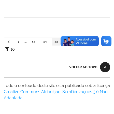
2257888
ARI MARQUES DE ARAUJO NETO
Técnico
23007.00027399/2022-11
06/03/2023
04/04/2023
Concluído
1873900
JOSE FRANCISCO COUTINHO PASSOS
Técnico
23007.00022192/2022-47
06/03/2023
04/04/2023
Concluído
1
...
63
64
65
66
67
...
110
10
VOLTAR AO TOPO
Todo o conteúdo deste site está publicado sob a licença
Creative Commons Atribuição-SemDerivações 3.0 Não
Adaptada
.