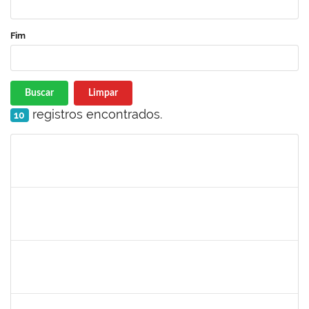
Fim
Buscar
Limpar
registros encontrados.
10
Matrícula
Nome
Cargo
Processo
Início
Fim
Status
1678448
Simone Brandão Souza
Docente
23007.00006334/2024-49
03/04/2023
02/07/2024
Concluído
1753043
MARCUS PIMENTEL OLIVEIRA
Técnico
23007.00023249/2022-26
03/04/2023
02/05/2023
Concluído