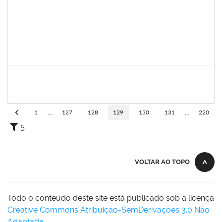
2654423
CRISTIANE SILVA AGUIAR
Docente
23007.00023209/2022-39
02/05/2023
31/05/2023
Concluído
1996686
ELIZANE SANTOS PARANHOS
Técnico
23007.00009926/2023-68
02/05/2023
31/05/2023
Concluído
1636373
MARCO ANTONIO NUNES DA SILVA
Docente
23007.00026703/2022-82
01/03/2023
29/05/2023
Concluído
1
...
127
128
129
130
131
...
220
5
VOLTAR AO TOPO
Todo o conteúdo deste site está publicado sob a licença
Creative Commons Atribuição-SemDerivações 3.0 Não
Adaptada
.