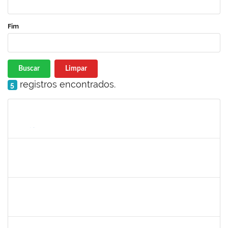
Fim
Buscar
Limpar
registros encontrados.
5
Matrícula
Nome
Cargo
Processo
Início
Fim
Status
1839075
ELVES DE ALMEIDA SOUZA
Técnico
23007.00009352/2023-46
02/05/2023
01/06/2023
Concluído
1206405
FILIPE PEREIRA PAES
Técnico
23007.00023667/2022-89
02/05/2023
31/05/2023
Concluído