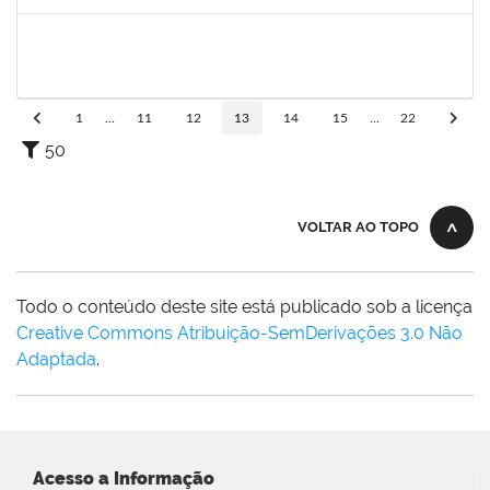
Concluído
2153725
PAULO MURICY REIS
Técnico
23007.00003775/2024-78
09/04/2024
08/05/2024
Concluído
1
...
11
12
13
14
15
...
22
50
VOLTAR AO TOPO
Todo o conteúdo deste site está publicado sob a licença
Creative Commons Atribuição-SemDerivações 3.0 Não
Adaptada
.
Acesso a Informação