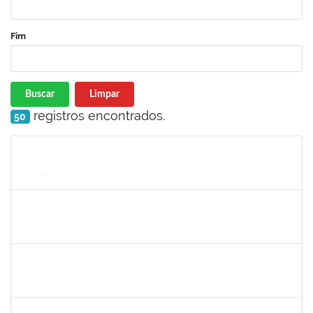
Fim
Buscar
Limpar
registros encontrados.
50
Matrícula
Nome
Cargo
Processo
Início
Fim
Status
2031847
DANILO ANDRADE DE MATOS
Técnico
23007.00025606/2023-16
01/02/2024
01/03/2024
Concluído
1936163
JOSE TORQUATO SAMPAIO TAVARES
Técnico
23007.00029232/2023-84
01/02/2024
01/03/2024
Concluído