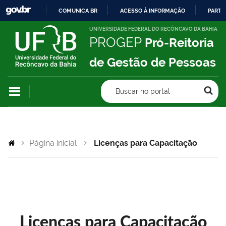
COMUNICA BR
ACESSO À INFORMAÇÃO
PARTI
IR
UNIVERSIDADE FEDERAL DO RECÔNCAVO DA BAHIA
PROGEP
Pró-Reitoria
PARA
O
de Gestão de Pessoas
CONTEÚDO
Buscar no portal
Página inicial
Licenças para Capacitação
Licenças para Capacitação