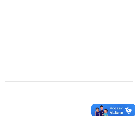
23007.00030589/2023-14
04/03/2024
29/03/2024
Concluído
2390969
SILVANA SOUSA LOURO
Técnico
23007.00000915/2024-86
01/03/2024
30/03/2024
Concluído
2257476
IDELVANDRO FERRAZ RIBEIRO JUNIOR
Técnico
23007.00000611/2024-49
04/03/2024
02/04/2024
Concluído
1757417
VERA PATRICIA CARNEIRO CORDEIRO NOBRE
Docente
23007.00029190/2023-54
01/02/2024
02/04/2024
Concluído
2257749
FABIO MORAIS NOVAES
Técnico
23007.00031402/2023-82
15/01/2024
13/04/2024
Concluído
3082268
NUBIA DOS SANTOS SILVA
Técnico
23007.00030999/2023-02
15/02/2024
14/04/2024
Concluído
2142201