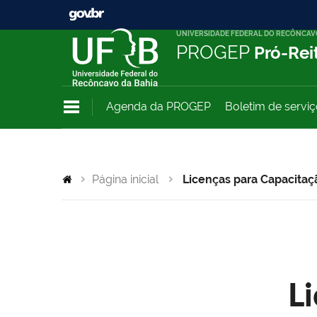
UNIVERSIDADE FEDERAL DO RECÔNCAV
PROGEP
Pró-Rei
Agenda da PROGEP
Boletim de servi
Página inicial
Licenças para Capacitaç
L