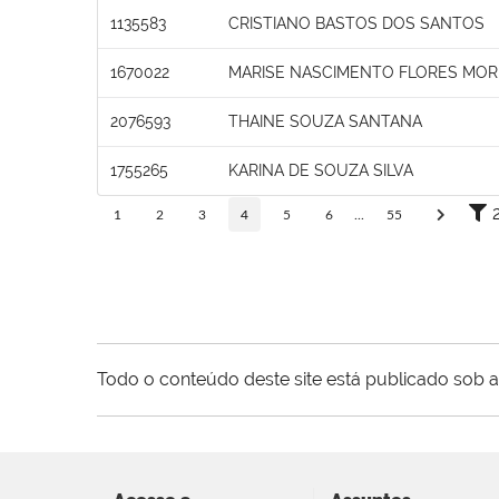
1135583
CRISTIANO BASTOS DOS SANTOS
1670022
MARISE NASCIMENTO FLORES MOR
2076593
THAINE SOUZA SANTANA
1755265
KARINA DE SOUZA SILVA
1
2
3
4
5
6
...
55
Todo o conteúdo deste site está publicado sob a