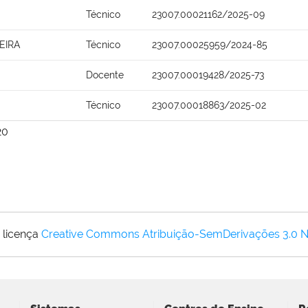
Técnico
23007.00021162/2025-09
EIRA
Técnico
23007.00025959/2024-85
Docente
23007.00019428/2025-73
Técnico
23007.00018863/2025-02
20
 licença
Creative Commons Atribuição-SemDerivações 3.0 