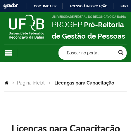
COMUNICA BR
ACESSO À INFORMAÇÃO
PARTI
IR
UNIVERSIDADE FEDERAL DO RECÔNCAVO DA BAHIA
PROGEP
Pró-Reitoria
PARA
O
de Gestão de Pessoas
CONTEÚDO
Buscar no portal
Página inicial
Licenças para Capacitação
Licenças para Capacitação