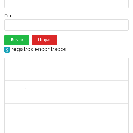
Fim
Buscar
Limpar
registros encontrados.
5
Matrícula
Nome
Cargo
Processo
Início
Fim
Status
2265449
THIAGO ÍTALO ROCHA DE JESUS
Técnico
23007.00014094/2025-46
05/11/2025
19/11/2025
Concluído
1477484
CLAUDIO ANTONIO FARIA VARGAS
Técnico
23007.00008722/2025-75
03/11/2025
31/12/2025
Concluído