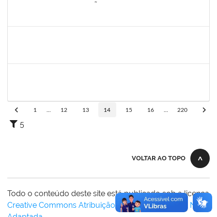
2260005
ESTEFANIA DA CONCEIÇÃO NEVES
Técnico
23007.00013074/2025-38
17/10/2025
15/11/2025
Concluído
1062443
REBECCA DA SILVA ANDRADE
Docente
23007.00009392/2025-27
16/10/2025
14/12/2025
Concluído
1551189
FABIOLA MARINHO COSTA
Docente
23007.00016328/2025-62
06/10/2025
31/12/2025
Concluído
1
...
12
13
14
15
16
...
220
5
VOLTAR AO TOPO
Todo o conteúdo deste site está publicado sob a licença
Creative Commons Atribuição-SemDerivações 3.0 Não
Adaptada
.