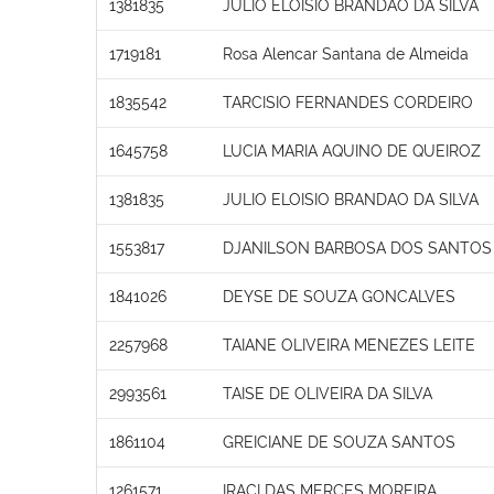
1381835
JULIO ELOISIO BRANDAO DA SILVA
1719181
Rosa Alencar Santana de Almeida
1835542
TARCISIO FERNANDES CORDEIRO
1645758
LUCIA MARIA AQUINO DE QUEIROZ
1381835
JULIO ELOISIO BRANDAO DA SILVA
1553817
DJANILSON BARBOSA DOS SANTOS
1841026
DEYSE DE SOUZA GONCALVES
2257968
TAIANE OLIVEIRA MENEZES LEITE
2993561
TAISE DE OLIVEIRA DA SILVA
1861104
GREICIANE DE SOUZA SANTOS
1261571
IRACI DAS MERCES MOREIRA