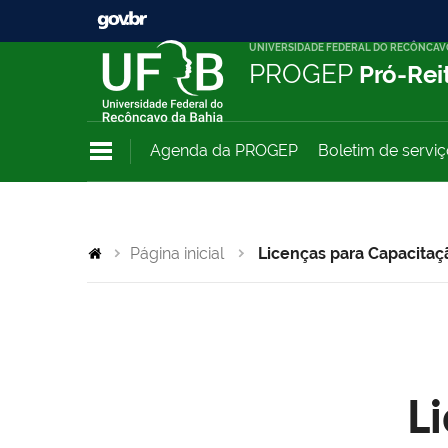
UNIVERSIDADE FEDERAL DO RECÔNCAV
PROGEP
Pró-Rei
Agenda da PROGEP
Boletim de servi
Página inicial
Licenças para Capacitaç
L