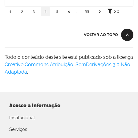
17/10/2025
Concluído
20
1
2
3
4
5
6
...
55
VOLTAR AO TOPO
Todo o conteúdo deste site está publicado sob a licença
Creative Commons Atribuição-SemDerivações 3.0 Não
Adaptada
.
Acesso a Informação
Institucional
Serviços