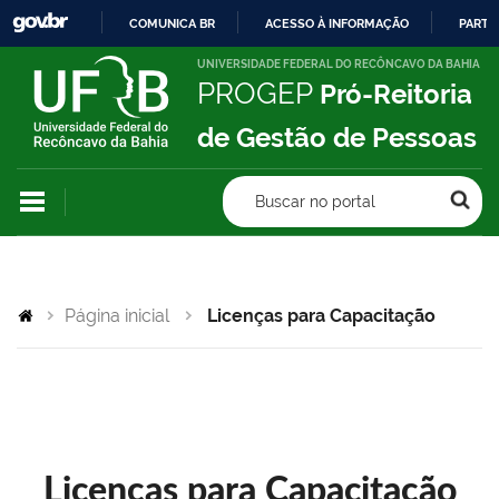
COMUNICA BR
ACESSO À INFORMAÇÃO
PARTI
IR
UNIVERSIDADE FEDERAL DO RECÔNCAVO DA BAHIA
PROGEP
Pró-Reitoria
PARA
O
de Gestão de Pessoas
CONTEÚDO
Buscar no portal
Página inicial
Licenças para Capacitação
Licenças para Capacitação