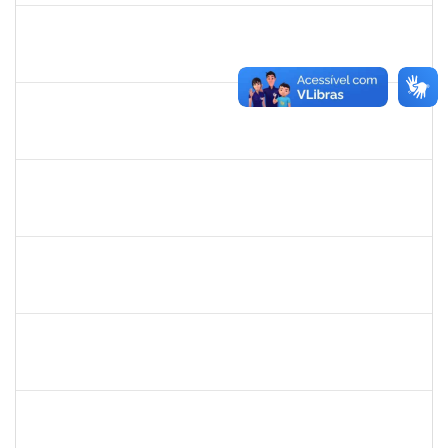
RAFAEL BASTOS DAMASCENA
Técnico
23007.00019903/2025-52
01/10/2025
30/10/2025
Concluído
1152634
LUCIANO BORGES FREIRE
Técnico
23007.00020714/2025-77
01/10/2025
30/10/2025
Concluído
1135583
CRISTIANO BASTOS DOS SANTOS
Técnico
23007.00021162/2025-09
01/10/2025
29/12/2025
Concluído
1670022
MARISE NASCIMENTO FLORES MOREIRA
Técnico
23007.00025959/2024-85
01/10/2025
30/10/2025
Concluído
2076593
THAINE SOUZA SANTANA
Docente
23007.00019428/2025-73
30/09/2025
28/12/2025
Concluído
1755265
KARINA DE SOUZA SILVA
Técnico
23007.00018863/2025-02
29/09/2025