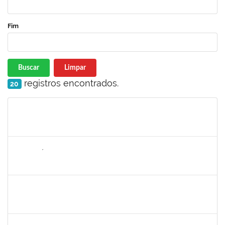
Fim
Buscar
Limpar
registros encontrados.
20
Matrícula
Nome
Cargo
Processo
Início
Fim
Status
2265449
THIAGO ÍTALO ROCHA DE JESUS
Técnico
23007.00014094/2025-46
05/11/2025
19/11/2025
Concluído
1477484
CLAUDIO ANTONIO FARIA VARGAS
Técnico
23007.00008722/2025-75
03/11/2025
31/12/2025
Concluído