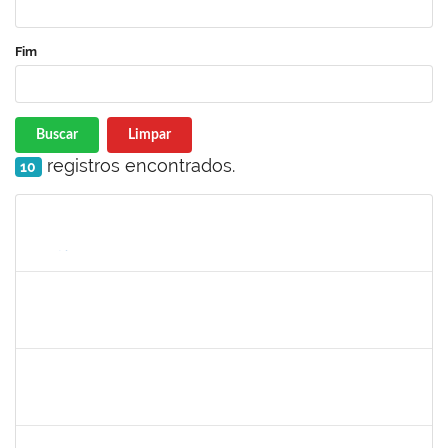
Fim
Buscar
Limpar
registros encontrados.
10
Matrícula
Nome
Cargo
Processo
Início
Fim
Status
1919544
MARIA DAS GRAÇAS MASCARENHAS QUEIROZ
Técnico
23007.00000308/2025-79
10/11/2025
24/12/2025
Concluído
HELENILDO SANTANA DOS SANTOS
HELENILDO SANTANA DOS SANTOS
Técnico
23007.00014634/2025-16
24/11/2025
23/12/2025
Concluído