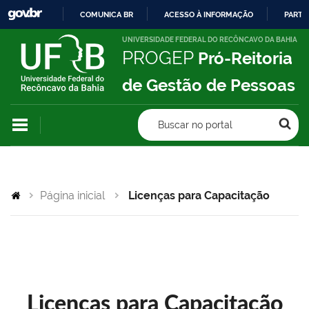
COMUNICA BR
ACESSO À INFORMAÇÃO
PARTI
IR
UNIVERSIDADE FEDERAL DO RECÔNCAVO DA BAHIA
PROGEP
Pró-Reitoria
PARA
O
de Gestão de Pessoas
CONTEÚDO
Buscar no portal
Página inicial
Licenças para Capacitação
Licenças para Capacitação