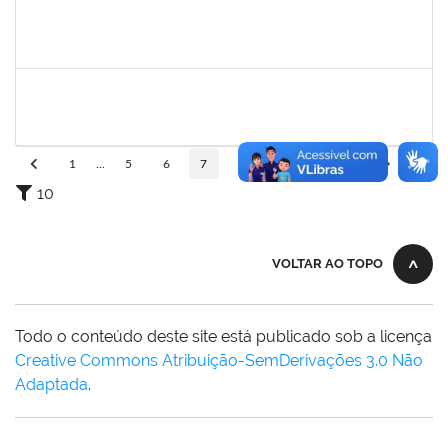
1847366
ANGELA CRISTINA DE OLIVEIRA LIMA
Técnico
23007.00005268/2025-19
25/11/2025
19/12/2025
Concluído
1162621
WILLIAM OLIVEIRA SILVA SANTOS
Técnico
23007.00012085/2025-66
24/11/2025
19/12/2025
Concluído
1
...
5
6
7
8
9
...
110
10
VOLTAR AO TOPO
Todo o conteúdo deste site está publicado sob a licença
Creative Commons Atribuição-SemDerivações 3.0 Não
Adaptada
.