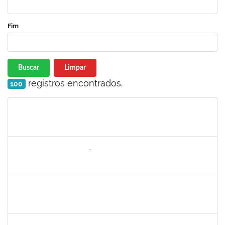
Fim
Buscar
Limpar
registros encontrados.
100
Matrícula
Nome
Cargo
Processo
Início
Fim
Status
2257754
DEISE SANTOS BONIFÁCIO
Técnico
23007.00000002/2023-05
06/03/2023
04/06/2023
Concluído
2663815
CLAUDIA TELLES GODOY
Técnico
23007.00000806/2023-25
06/03/2023
20/03/2023
Concluído