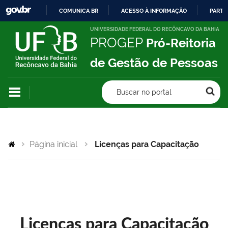
COMUNICA BR
ACESSO À INFORMAÇÃO
PARTI
IR
UNIVERSIDADE FEDERAL DO RECÔNCAVO DA BAHIA
PROGEP
Pró-Reitoria
PARA
O
de Gestão de Pessoas
CONTEÚDO
Buscar no portal
Página inicial
Licenças para Capacitação
Licenças para Capacitação