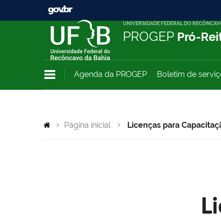
UNIVERSIDADE FEDERAL DO RECÔNCAV
PROGEP
Pró-Rei
Agenda da PROGEP
Boletim de servi
Página inicial
Licenças para Capacitaç
L