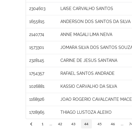
2304603
LAISE CARVALHO SANTOS
1655815
ANDERSON DOS SANTOS DA SILVA
2140774
ANNE MAGALI LIMA NEIVA
1573301
JOMARA SILVA DOS SANTOS SOUZ
2328145
CARINE DE JESUS SANTANA
1754357
RAFAEL SANTOS ANDRADE
1026881
KASSIO CARVALHO DA SILVA
1168926
JOAO ROGERIO CAVALCANTE MAC
1728965
THIAGO LUSTOZA ALEIXO
1
...
42
43
44
45
46
...
7