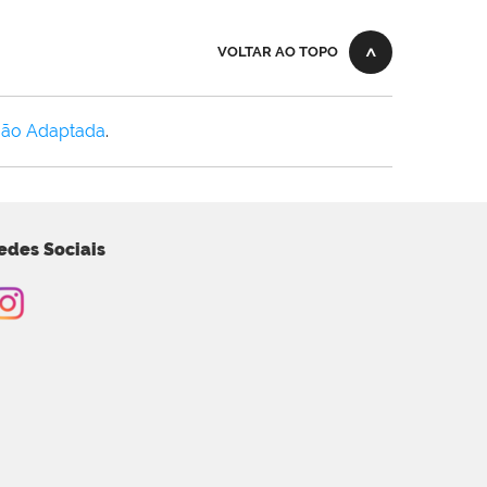
VOLTAR AO TOPO
Não Adaptada
.
edes Sociais