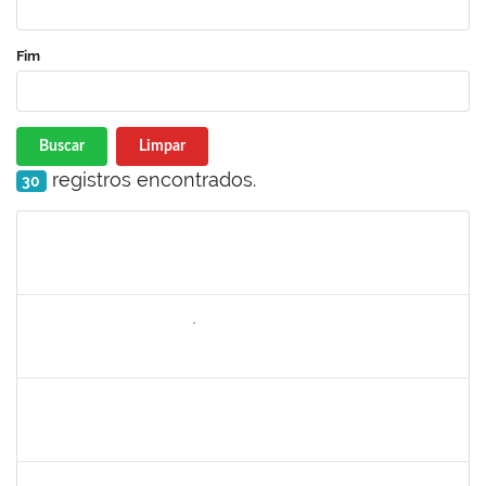
Fim
Buscar
Limpar
registros encontrados.
30
Matrícula
Nome
Cargo
Processo
Início
Fim
Status
2257754
DEISE SANTOS BONIFÁCIO
Técnico
23007.00000002/2023-05
06/03/2023
04/06/2023
Concluído
2663815
CLAUDIA TELLES GODOY
Técnico
23007.00000806/2023-25
06/03/2023
20/03/2023
Concluído