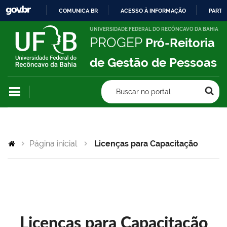
COMUNICA BR
ACESSO À INFORMAÇÃO
PARTI
IR
UNIVERSIDADE FEDERAL DO RECÔNCAVO DA BAHIA
PROGEP
Pró-Reitoria
PARA
O
de Gestão de Pessoas
CONTEÚDO
Buscar no portal
Página inicial
Licenças para Capacitação
Licenças para Capacitação