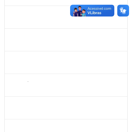
17/02/2023
Concluído
1754512
KATIA MARIA CERQUEIRA DE JESUS PEREIRA
Técnico
23007.00020741/2022-36
23/01/2023
17/02/2023
Concluído
1979069
SIMONE CONCEICAO DE SOUZA
Técnico
23007.00029768/2022-68
23/01/2023
21/02/2023
Concluído
1149971
MARCUS FERNANDO DA SILVA PRAXEDES
Docente
23007.00026691/2022-18
19/01/2023
18/03/2023
Concluído
1652731
DANILO FÉ SILVA
Técnico
23007.000016036/2022-98
16/01/2023
17/03/2023
Concluído
1760632
ALINE PEREIRA DA SILVA MATOS
Técnico
23007.00019849/2022-64
16/01/2023
10/02/2023
Concluído
2323935
DELMA FERREIRA DE OLIVEIRA
Técnico