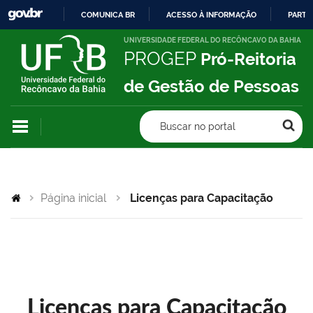
COMUNICA BR
ACESSO À INFORMAÇÃO
PARTI
IR
UNIVERSIDADE FEDERAL DO RECÔNCAVO DA BAHIA
PROGEP
Pró-Reitoria
PARA
O
de Gestão de Pessoas
CONTEÚDO
Buscar no portal
Página inicial
Licenças para Capacitação
Licenças para Capacitação