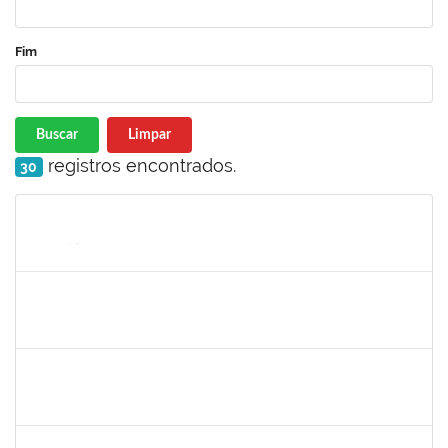
Fim
Buscar
Limpar
registros encontrados.
30
Matrícula
Nome
Cargo
Processo
Início
Fim
Status
2278430
ARLIN CESAR COSTA NAFRA SANTANA
Técnico
23007.00027417/2022-10
02/03/2023
31/03/2023
Concluído
1636373
MARCO ANTONIO NUNES DA SILVA
Docente
23007.00026703/2022-82
01/03/2023
29/05/2023
Concluído