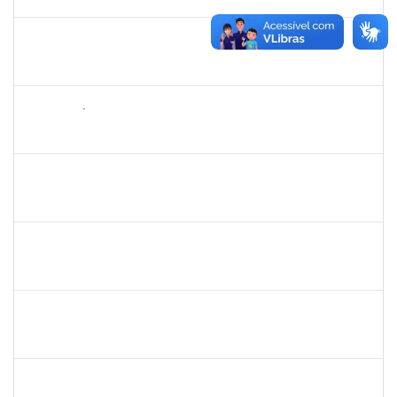
21/02/2023
Concluído
1149971
MARCUS FERNANDO DA SILVA PRAXEDES
Docente
23007.00026691/2022-18
19/01/2023
18/03/2023
Concluído
1652731
DANILO FÉ SILVA
Técnico
23007.000016036/2022-98
16/01/2023
17/03/2023
Concluído
1760632
ALINE PEREIRA DA SILVA MATOS
Técnico
23007.00019849/2022-64
16/01/2023
10/02/2023
Concluído
2323935
DELMA FERREIRA DE OLIVEIRA
Técnico
23007.00022813/2022-61
16/01/2023
30/01/2023
Concluído
1705098
ALINE PASSOS SANTOS
Técnico
23007.00024992/2022-10
11/01/2023
04/04/2023
Concluído
1145212
ALANNA RACHEL ANDRADE DOS SANTOS
Técnico