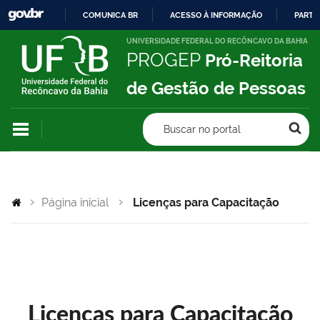
COMUNICA BR
ACESSO À INFORMAÇÃO
PARTI
IR
UNIVERSIDADE FEDERAL DO RECÔNCAVO DA BAHIA
PROGEP
Pró-Reitoria
PARA
O
de Gestão de Pessoas
CONTEÚDO
Buscar no portal
Página inicial
Licenças para Capacitação
Licenças para Capacitação