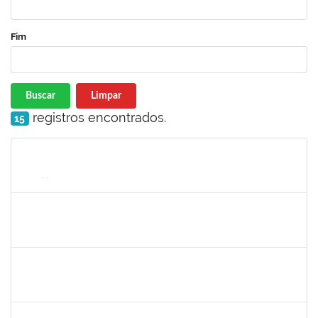
Fim
Buscar
Limpar
registros encontrados.
15
Matrícula
Nome
Cargo
Processo
Início
Fim
Status
1213541
ALINE MARIA PEIXOTO LIMA
Docente
23007.00031466/2023-03
10/01/2024
10/03/2024
Concluído
1170516
JOCELIA MARIA DE JESUS
Técnico
23007.00005816/2023-70
14/12/2023
13/03/2024
Concluído