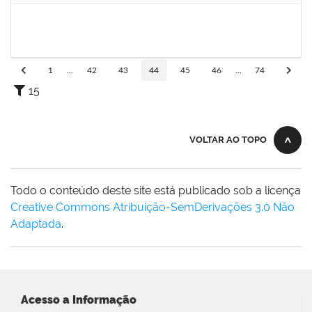
2257466
LILIANE ANDRADE SANDE DA SILVA
Técnico
23007.00024961/2023-68
29/01/2024
28/03/2024
Concluído
1
...
42
43
44
45
46
...
74
15
VOLTAR AO TOPO
Todo o conteúdo deste site está publicado sob a licença
Creative Commons Atribuição-SemDerivações 3.0 Não
Adaptada
.
Acesso a Informação