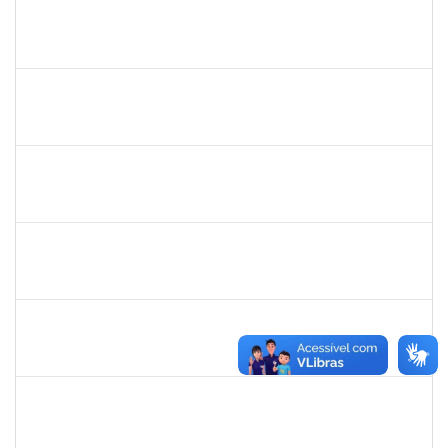
2131990
JEAN PAULO DOS SANTOS CARVALHO
23007.00020179/2023-75
23/12/2023
21/03/2024
Concluído
1730945
PAULO JOSE CONCEICAO SANTANA
Técnico
23007.00003342/2024-32
04/03/2024
22/03/2024
Concluído
2268649
THARISA SOUZA ALMEIDA
Técnico
23007.00030084/2023-69
26/02/2024
26/03/2024
Concluído
2328936
JENILDA BASTOS ALMEIDA PINHEIRO
Técnico
23007.00029552/2023-77
13/03/2024
27/03/2024
Concluído
1754512
KATIA MARIA CERQUEIRA DE JESUS PEREIRA
Técnico
23007.00025234/2023-69
13/03/2024
27/03/2024
Concluído
2260291
FABRICIO MOREIRA RANGEL DOS SANTOS
Técnico
23007.00031023/2023-33
04/03/2024
28/03/2024
Concluído