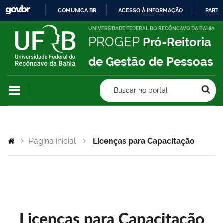
COMUNICA BR
ACESSO À INFORMAÇÃO
PARTI
IR
UNIVERSIDADE FEDERAL DO RECÔNCAVO DA BAHIA
PROGEP
Pró-Reitoria
PARA
O
de Gestão de Pessoas
CONTEÚDO
Buscar no portal
Página inicial
Licenças para Capacitação
Licenças para Capacitação