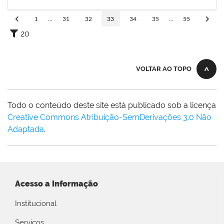
13/04/2024
Concluído
1
...
31
32
33
34
35
...
55
20
VOLTAR AO TOPO
Todo o conteúdo deste site está publicado sob a licença
Creative Commons Atribuição-SemDerivações 3.0 Não
Adaptada
.
Acesso a Informação
Institucional
Serviços