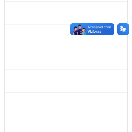
2257466
LILIANE ANDRADE SANDE DA SILVA
Técnico
23007.00024961/2023-68
29/01/2024
28/03/2024
Concluído
2247439
ARIADNE NASCIMENTO DOS SANTOS
Técnico
23007.00030589/2023-14
04/03/2024
29/03/2024
Concluído
2390969
SILVANA SOUSA LOURO
Técnico
23007.00000915/2024-86
01/03/2024
30/03/2024
Concluído
2257476
IDELVANDRO FERRAZ RIBEIRO JUNIOR
Técnico
23007.00000611/2024-49
04/03/2024
02/04/2024
Concluído
1757417
VERA PATRICIA CARNEIRO CORDEIRO NOBRE
Docente
23007.00029190/2023-54
01/02/2024
02/04/2024
Concluído
2257749
FABIO MORAIS NOVAES
Técnico
23007.00031402/2023-82
15/01/2024