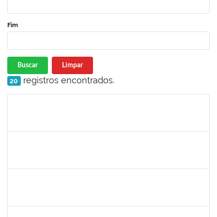
Fim
Buscar
Limpar
registros encontrados.
20
Matrícula
Nome
Cargo
Processo
Início
Fim
Status
1213541
ALINE MARIA PEIXOTO LIMA
Docente
23007.00031466/2023-03
10/01/2024
10/03/2024
Concluído
1170516
JOCELIA MARIA DE JESUS
Técnico
23007.00005816/2023-70
14/12/2023
13/03/2024
Concluído