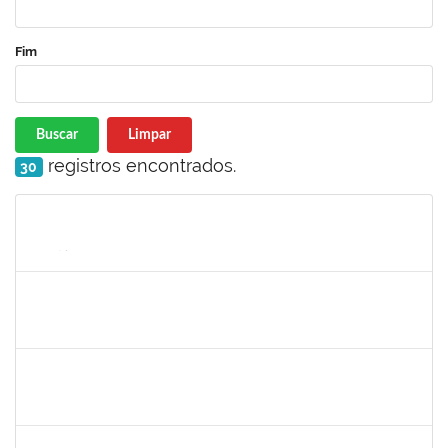
Fim
Buscar
Limpar
registros encontrados.
30
Matrícula
Nome
Cargo
Processo
Início
Fim
Status
1753043
MARCUS PIMENTEL OLIVEIRA
Técnico
23007.00023249/2022-26
03/04/2023
02/05/2023
Concluído
2079034
ANDRE LUCIANO SILVEIRA MONTENEGRO DA SILVA
Técnico
23007.00023851/2022-68
02/02/2023
02/05/2023
Concluído