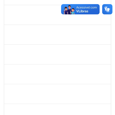
09/03/2023
Concluído
2654423
CRISTIANE SILVA AGUIAR
Docente
23007.00023209/2022-39
01/02/2023
02/03/2023
Concluído
1996452
ESTEVA DOS SANTOS FREITAS
Técnico
23007.00024211/2022-48
01/12/2022
01/03/2023
Concluído
1821801
JAIANA DA SILVA SANTOS
Técnico
23007.00016673/2022-68
02/01/2023
28/02/2023
Concluído
1145212
ALANNA RACHEL ANDRADE DOS SANTOS
Técnico
23007.00021231/2022-95
10/01/2023
23/02/2023
Concluído
1979069
SIMONE CONCEICAO DE SOUZA
Técnico
23007.00029768/2022-68
23/01/2023
21/02/2023
Concluído
2258007
IVANA DA FRANCA CALDAS SANTANA
Técnico