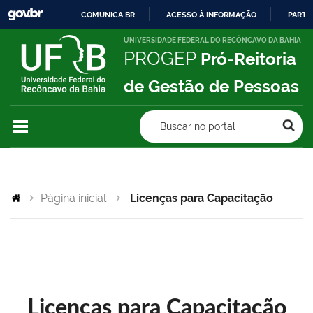
COMUNICA BR
ACESSO À INFORMAÇÃO
PARTI
IR
UNIVERSIDADE FEDERAL DO RECÔNCAVO DA BAHIA
PROGEP
Pró-Reitoria
PARA
O
de Gestão de Pessoas
CONTEÚDO
Buscar no portal
Página inicial
Licenças para Capacitação
Licenças para Capacitação