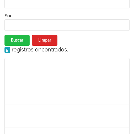
Fim
Buscar
Limpar
registros encontrados.
5
Matrícula
Nome
Cargo
Processo
Início
Fim
Status
1753043
MARCUS PIMENTEL OLIVEIRA
Técnico
23007.00023249/2022-26
03/04/2023
02/05/2023
Concluído
2079034
ANDRE LUCIANO SILVEIRA MONTENEGRO DA SILVA
Técnico
23007.00023851/2022-68
02/02/2023
02/05/2023
Concluído