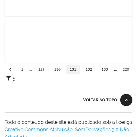
1874527
ROQUE ANTONIO MENEZES SANTOS
Técnico
23007.00002226/2023-97
01/03/2023
30/04/2023
Concluído
1755265
KARINA DE SOUZA SILVA
Técnico
23007.00001212/2023-24
16/03/2023
14/04/2023
Concluído
1983553
DANILO DA CONCEICAO VALVERDE
Técnico
23007.00001916/2023-28
08/03/2023
06/04/2023
Concluído
1
...
129
130
131
132
133
...
220
5
VOLTAR AO TOPO
Todo o conteúdo deste site está publicado sob a licença
Creative Commons Atribuição-SemDerivações 3.0 Não
Adaptada
.