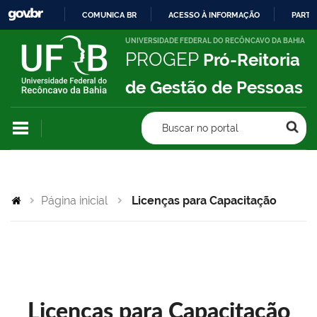
COMUNICA BR
ACESSO À INFORMAÇÃO
PARTI
IR
UNIVERSIDADE FEDERAL DO RECÔNCAVO DA BAHIA
PROGEP
Pró-Reitoria
PARA
O
de Gestão de Pessoas
CONTEÚDO
Buscar no portal
Página inicial
Licenças para Capacitação
Licenças para Capacitação