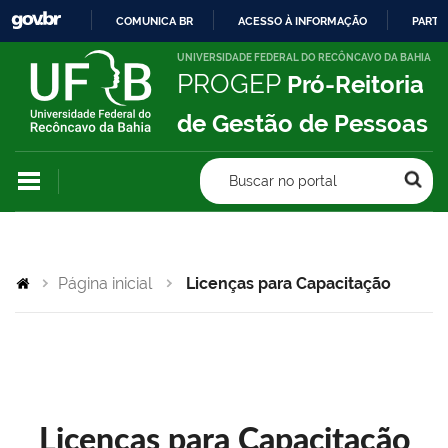
COMUNICA BR
ACESSO À INFORMAÇÃO
PARTI
IR
UNIVERSIDADE FEDERAL DO RECÔNCAVO DA BAHIA
PROGEP
Pró-Reitoria
PARA
O
de Gestão de Pessoas
CONTEÚDO
Buscar no portal
Página inicial
Licenças para Capacitação
Licenças para Capacitação