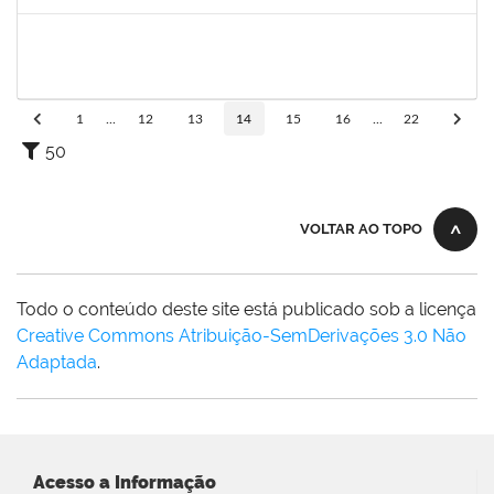
Concluído
1751339
FAGNER DA SILVA MERCES
Técnico
23007.00018712/2022-14
24/09/2022
23/12/2022
Concluído
1
...
12
13
14
15
16
...
22
50
VOLTAR AO TOPO
Todo o conteúdo deste site está publicado sob a licença
Creative Commons Atribuição-SemDerivações 3.0 Não
Adaptada
.
Acesso a Informação