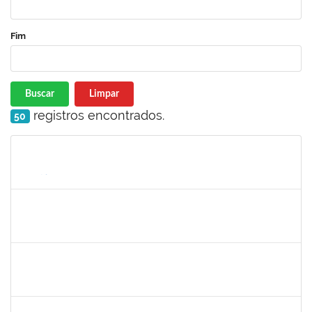
Fim
Buscar
Limpar
registros encontrados.
50
Matrícula
Nome
Cargo
Processo
Início
Fim
Status
1753043
MARCUS PIMENTEL OLIVEIRA
Técnico
23007.00023249/2022-26
03/04/2023
02/05/2023
Concluído
2079034
ANDRE LUCIANO SILVEIRA MONTENEGRO DA SILVA
Técnico
23007.00023851/2022-68
02/02/2023
02/05/2023
Concluído