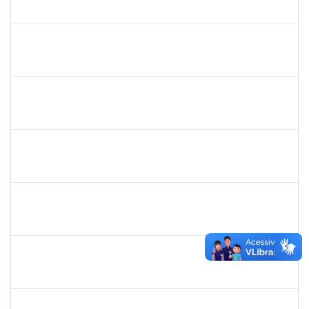
23007.00012149/2022-93
30/01/2023
17/02/2023
Concluído
1730945
PAULO JOSE CONCEICAO SANTANA
Técnico
23007.00000020/2023-04
30/01/2023
17/02/2023
Concluído
1754512
KATIA MARIA CERQUEIRA DE JESUS PEREIRA
Técnico
23007.00020741/2022-36
23/01/2023
17/02/2023
Concluído
1760632
ALINE PEREIRA DA SILVA MATOS
Técnico
23007.00019849/2022-64
16/01/2023
10/02/2023
Concluído
1680040
PATRICK MAC DONALD FARIAS PIRES DE OLIVEIRA
Técnico
23007.00026000/2022-51
26/12/2022
10/02/2023
Concluído
2327559
LOIDE LIMA FREITAS
Técnico
23007.00021775/2022-54
09/01/2023
07/02/2023
Concluído
2311794