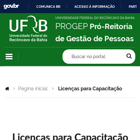
COMUNICA BR
ACESSO À INFORMAÇÃO
PARTI
IR
UNIVERSIDADE FEDERAL DO RECÔNCAVO DA BAHIA
PROGEP
Pró-Reitoria
PARA
O
de Gestão de Pessoas
CONTEÚDO
Buscar no portal
Página inicial
Licenças para Capacitação
Licenças para Capacitação