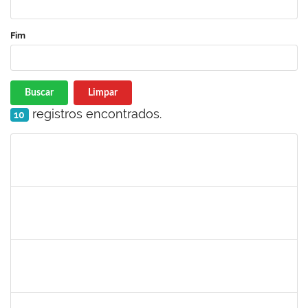
Fim
Buscar
Limpar
registros encontrados.
10
Matrícula
Nome
Cargo
Processo
Início
Fim
Status
1655815
ANDERSON DOS SANTOS DA SILVA
Técnico
23007.00027188/2022-82
27/02/2023
26/05/2023
Concluído
2140774
ANNE MAGALI LIMA NEIVA
Técnico
23007.00000159/2023-34
27/02/2023
17/03/2023
Concluído