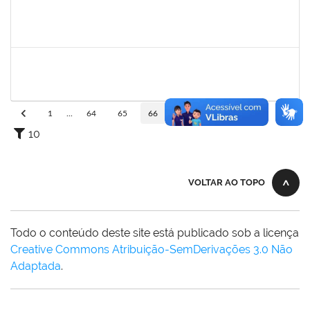
2079034
ANDRE LUCIANO SILVEIRA MONTENEGRO DA SILVA
Técnico
23007.00023851/2022-68
02/02/2023
02/05/2023
Concluído
2654423
CRISTIANE SILVA AGUIAR
Docente
23007.00023209/2022-39
01/02/2023
02/03/2023
Concluído
1
...
64
65
66
67
68
...
110
10
VOLTAR AO TOPO
Todo o conteúdo deste site está publicado sob a licença
Creative Commons Atribuição-SemDerivações 3.0 Não
Adaptada
.