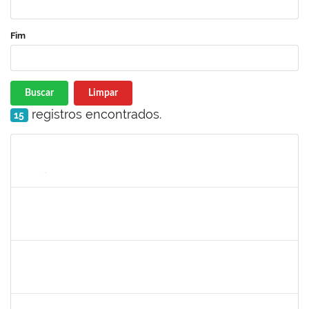
Fim
Buscar
Limpar
registros encontrados.
15
Matrícula
Nome
Cargo
Processo
Início
Fim
Status
2257888
ARI MARQUES DE ARAUJO NETO
Técnico
23007.00027399/2022-11
06/03/2023
04/04/2023
Concluído
1873900
JOSE FRANCISCO COUTINHO PASSOS
Técnico
23007.00022192/2022-47
06/03/2023
04/04/2023
Concluído