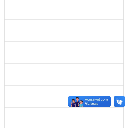
2140774
ANNE MAGALI LIMA NEIVA
Técnico
23007.00000159/2023-34
27/02/2023
17/03/2023
Concluído
1652731
DANILO FÉ SILVA
Técnico
23007.000016036/2022-98
16/01/2023
17/03/2023
Concluído
1168926
JOAO ROGERIO CAVALCANTE MACEDO
Docente
23007.00018074/2022-71
16/02/2023
15/03/2023
Concluído
1728965
THIAGO LUSTOZA ALEIXO
Técnico
23007.00028350/2022-39
14/02/2023
14/03/2023
Concluído
2304603
LAISE CARVALHO SANTOS
Técnico
23007.00021053/2022-51
27/02/2023
13/03/2023
Concluído
1026881
KASSIO CARVALHO DA SILVA
Técnico
23007.00015318/2022-84
22/02/2023
13/03/2023
Concluído