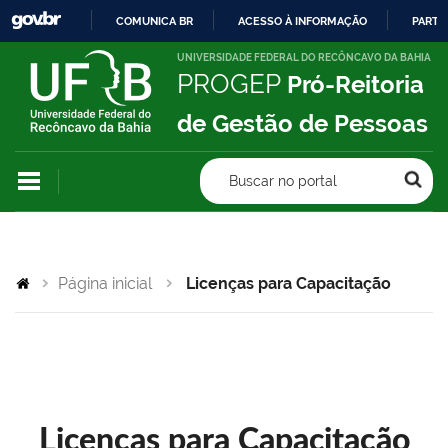
COMUNICA BR
ACESSO À INFORMAÇÃO
PARTI
IR
UNIVERSIDADE FEDERAL DO RECÔNCAVO DA BAHIA
PROGEP
Pró-Reitoria
PARA
O
de Gestão de Pessoas
CONTEÚDO
Buscar no portal
Página inicial
Licenças para Capacitação
Licenças para Capacitação