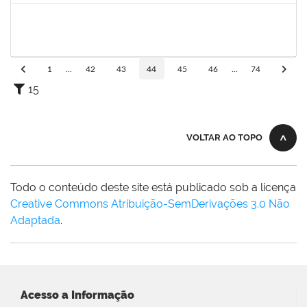
2328145
CARINE DE JESUS SANTANA
Técnico
23007.00020808/2022-70
23/02/2023
09/03/2023
Concluído
1
...
42
43
44
45
46
...
74
15
VOLTAR AO TOPO
Todo o conteúdo deste site está publicado sob a licença
Creative Commons Atribuição-SemDerivações 3.0 Não
Adaptada
.
Acesso a Informação