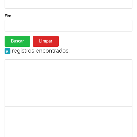
Fim
Buscar
Limpar
registros encontrados.
5
Matrícula
Nome
Cargo
Processo
Início
Fim
Status
1874527
ROQUE ANTONIO MENEZES SANTOS
Técnico
23007.00002226/2023-97
01/03/2023
30/04/2023
Concluído
2304603
LAISE CARVALHO SANTOS
Técnico
23007.00021053/2022-51
27/02/2023
13/03/2023
Concluído