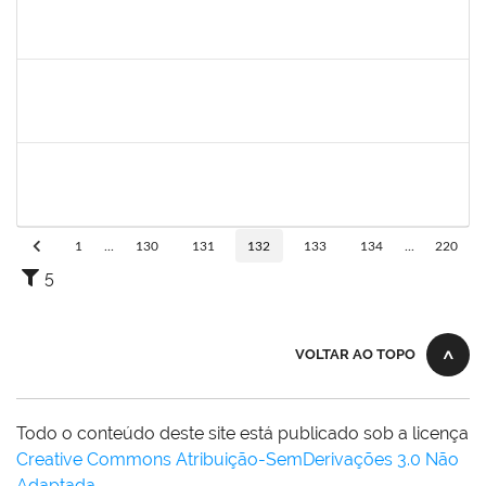
1655815
ANDERSON DOS SANTOS DA SILVA
Técnico
23007.00027188/2022-82
27/02/2023
26/05/2023
Concluído
2140774
ANNE MAGALI LIMA NEIVA
Técnico
23007.00000159/2023-34
27/02/2023
17/03/2023
Concluído
1573301
JOMARA SILVA DOS SANTOS SOUZA
Técnico
23007.00002452/2023-09
25/02/2023
26/03/2023
Concluído
1
...
130
131
132
133
134
...
220
5
VOLTAR AO TOPO
Todo o conteúdo deste site está publicado sob a licença
Creative Commons Atribuição-SemDerivações 3.0 Não
Adaptada
.