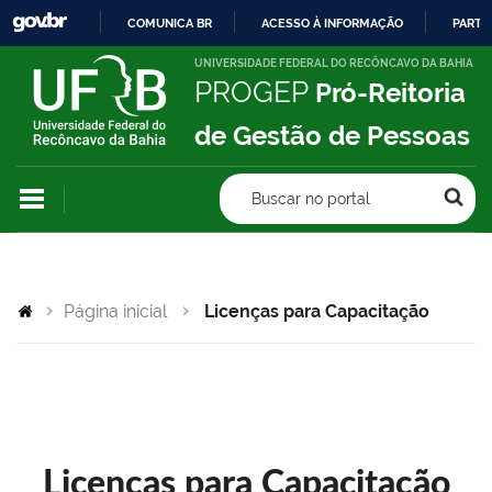
COMUNICA BR
ACESSO À INFORMAÇÃO
PARTI
IR
UNIVERSIDADE FEDERAL DO RECÔNCAVO DA BAHIA
PROGEP
Pró-Reitoria
PARA
O
de Gestão de Pessoas
CONTEÚDO
Buscar no portal
Página inicial
Licenças para Capacitação
Licenças para Capacitação