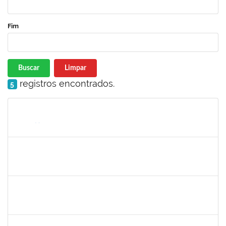
Fim
Buscar
Limpar
registros encontrados.
5
Matrícula
Nome
Cargo
Processo
Início
Fim
Status
1874527
ROQUE ANTONIO MENEZES SANTOS
Técnico
23007.00002226/2023-97
01/03/2023
30/04/2023
Concluído
2304603
LAISE CARVALHO SANTOS
Técnico
23007.00021053/2022-51
27/02/2023
13/03/2023
Concluído