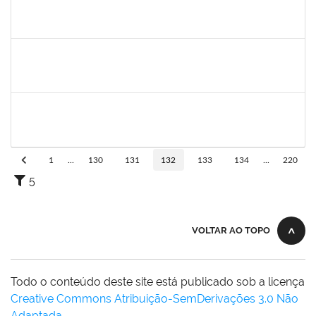
1655815
ANDERSON DOS SANTOS DA SILVA
Técnico
23007.00027188/2022-82
27/02/2023
26/05/2023
Concluído
2140774
ANNE MAGALI LIMA NEIVA
Técnico
23007.00000159/2023-34
27/02/2023
17/03/2023
Concluído
1573301
JOMARA SILVA DOS SANTOS SOUZA
Técnico
23007.00002452/2023-09
25/02/2023
26/03/2023
Concluído
1
...
130
131
132
133
134
...
220
5
VOLTAR AO TOPO
Todo o conteúdo deste site está publicado sob a licença
Creative Commons Atribuição-SemDerivações 3.0 Não
Adaptada
.