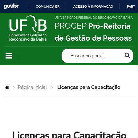
COMUNICA BR
ACESSO À INFORMAÇÃO
PARTI
IR
UNIVERSIDADE FEDERAL DO RECÔNCAVO DA BAHIA
PROGEP
Pró-Reitoria
PARA
O
de Gestão de Pessoas
CONTEÚDO
Buscar no portal
Página inicial
Licenças para Capacitação
Licenças para Capacitação