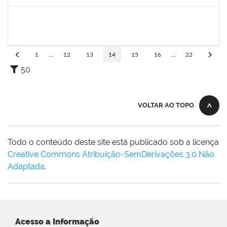
Concluído
1984868
EDSON CONCEICAO SILVA
Técnico
23007.00009471/2022-37
13/10/2022
11/11/2022
Concluído
1
...
12
13
14
15
16
...
22
50
VOLTAR AO TOPO
Todo o conteúdo deste site está publicado sob a licença
Creative Commons Atribuição-SemDerivações 3.0 Não
Adaptada
.
Acesso a Informação