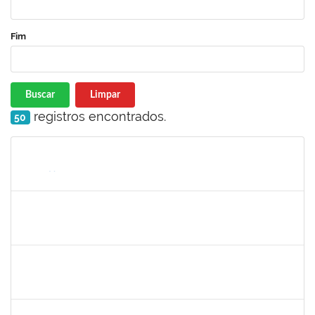
Fim
Buscar
Limpar
registros encontrados.
50
Matrícula
Nome
Cargo
Processo
Início
Fim
Status
1874527
ROQUE ANTONIO MENEZES SANTOS
Técnico
23007.00002226/2023-97
01/03/2023
30/04/2023
Concluído
2304603
LAISE CARVALHO SANTOS
Técnico
23007.00021053/2022-51
27/02/2023
13/03/2023
Concluído