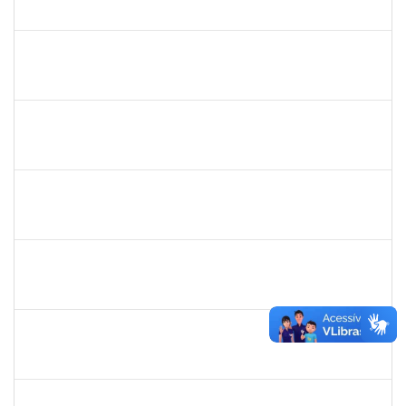
23007.00029281/2022-25
03/01/2023
27/01/2023
Concluído
1821801
JAIANA DA SILVA SANTOS
Técnico
23007.00016673/2022-68
02/01/2023
28/02/2023
Concluído
1753043
MARCUS PIMENTEL OLIVEIRA
Técnico
23007.00023249/2022-26
02/01/2023
31/01/2023
Concluído
1526112
ELIANA SANTOS DE SOUZA
Técnico
23007.00023411/2022-17
02/01/2023
16/01/2023
Concluído
1873058
ANTONIO MARCEL NASCIMENTO GRADIN
Técnico
23007.00023205/2022-50
02/01/2023
31/01/2023
Concluído
2311794
RAPHAEL MARINHO SIQUEIRA
Técnico
23007.00024453/2022-13
02/01/2023
01/02/2023
Concluído
2311794