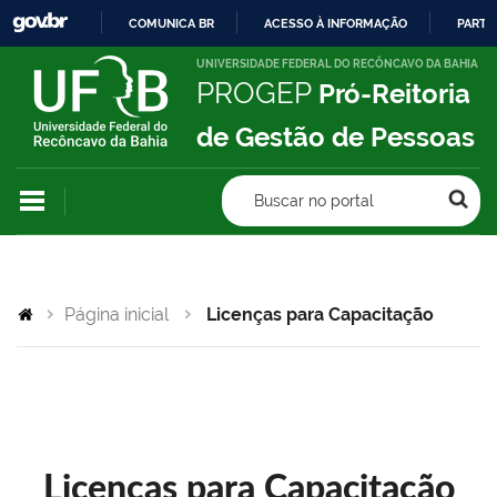
COMUNICA BR
ACESSO À INFORMAÇÃO
PARTI
IR
UNIVERSIDADE FEDERAL DO RECÔNCAVO DA BAHIA
PROGEP
Pró-Reitoria
PARA
O
de Gestão de Pessoas
CONTEÚDO
Buscar no portal
Página inicial
Licenças para Capacitação
Licenças para Capacitação