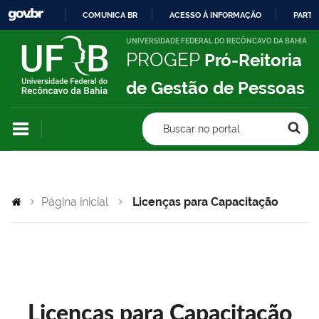
COMUNICA BR
ACESSO À INFORMAÇÃO
PARTI
IR
UNIVERSIDADE FEDERAL DO RECÔNCAVO DA BAHIA
PROGEP
Pró-Reitoria
PARA
O
de Gestão de Pessoas
CONTEÚDO
Buscar no portal
Página inicial
Licenças para Capacitação
Licenças para Capacitação