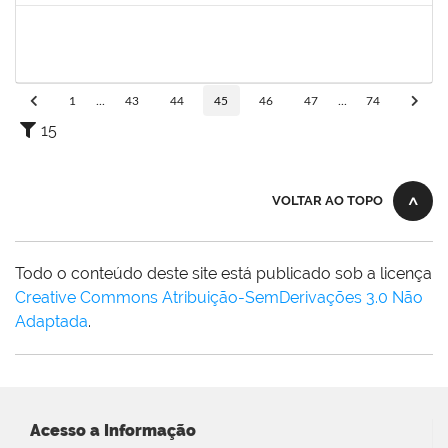
1760632
ALINE PEREIRA DA SILVA MATOS
Técnico
23007.00019849/2022-64
16/01/2023
10/02/2023
Concluído
1
...
43
44
45
46
47
...
74
15
VOLTAR AO TOPO
Todo o conteúdo deste site está publicado sob a licença
Creative Commons Atribuição-SemDerivações 3.0 Não
Adaptada
.
Acesso a Informação