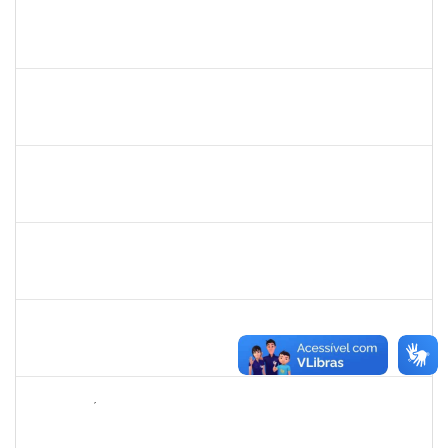
2258007
IVANA DA FRANCA CALDAS SANTANA
Técnico
23007.00012149/2022-93
30/01/2023
17/02/2023
Concluído
1730945
PAULO JOSE CONCEICAO SANTANA
Técnico
23007.00000020/2023-04
30/01/2023
17/02/2023
Concluído
1754512
KATIA MARIA CERQUEIRA DE JESUS PEREIRA
Técnico
23007.00020741/2022-36
23/01/2023
17/02/2023
Concluído
1979069
SIMONE CONCEICAO DE SOUZA
Técnico
23007.00029768/2022-68
23/01/2023
21/02/2023
Concluído
1149971
MARCUS FERNANDO DA SILVA PRAXEDES
Docente
23007.00026691/2022-18
19/01/2023
18/03/2023
Concluído
1652731
DANILO FÉ SILVA
Técnico
23007.000016036/2022-98
16/01/2023
17/03/2023
Concluído