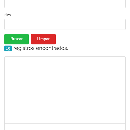
Fim
Buscar
Limpar
registros encontrados.
15
Matrícula
Nome
Cargo
Processo
Início
Fim
Status
2328145
CARINE DE JESUS SANTANA
Técnico
23007.00020808/2022-70
23/02/2023
09/03/2023
Concluído
1754357
RAFAEL SANTOS ANDRADE
Técnico
23007.00000158/2023-61
23/02/2023
24/05/2023
Concluído