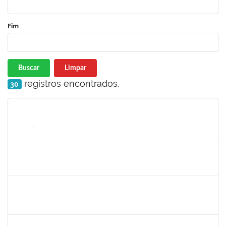
Fim
Buscar
Limpar
registros encontrados.
30
Matrícula
Nome
Cargo
Processo
Início
Fim
Status
2268649
THARISA SOUZA ALMEIDA
Técnico
23007.00030084/2023-69
26/02/2024
26/03/2024
Concluído
2328936
JENILDA BASTOS ALMEIDA PINHEIRO
Técnico
23007.00029552/2023-77
13/03/2024
27/03/2024
Concluído