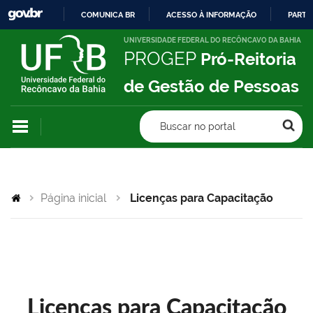
COMUNICA BR
ACESSO À INFORMAÇÃO
PARTI
IR
UNIVERSIDADE FEDERAL DO RECÔNCAVO DA BAHIA
PROGEP
Pró-Reitoria
PARA
O
de Gestão de Pessoas
CONTEÚDO
Buscar no portal
Página inicial
Licenças para Capacitação
Licenças para Capacitação