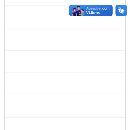
30/04/2024
Concluído
2257966
CECILIA NASCIMENTO PIRES
Técnico
23007.00032258/2023-56
01/04/2024
30/04/2024
Concluído
2331851
THIAGO LOURO DE ARAUJO
Técnico
23007.00001301/2024-43
01/04/2024
30/04/2024
Concluído
2026459
SANDRINE DA SILVA SOUZA
Técnico
23007.00010233/2023-24
01/04/2024
30/04/2024
Concluído
2134954
ANA PAULA PORTELA GOMES VIVAS
Técnico
23007.00030602/2023-51
01/04/2024
30/04/2024
Concluído
1740212
ANA ROSA MARQUES ARAUJO TEIXEIRA
Docente
23007.00030446/2023-92
01/02/2024
30/04/2024
Concluído
1647276
ONEIDE ANDRADE DA COSTA
Técnico