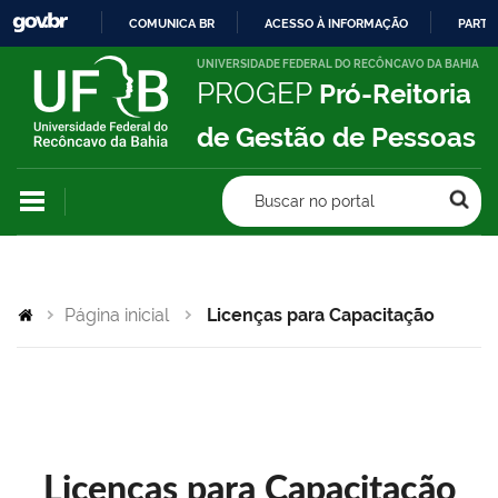
COMUNICA BR
ACESSO À INFORMAÇÃO
PARTI
IR
UNIVERSIDADE FEDERAL DO RECÔNCAVO DA BAHIA
PROGEP
Pró-Reitoria
PARA
O
de Gestão de Pessoas
CONTEÚDO
Buscar no portal
Página inicial
Licenças para Capacitação
Licenças para Capacitação