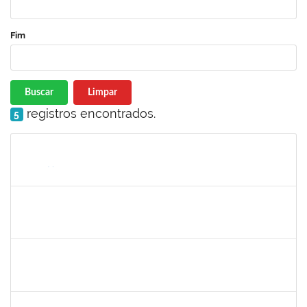
Fim
Buscar
Limpar
registros encontrados.
5
Matrícula
Nome
Cargo
Processo
Início
Fim
Status
2328145
CARINE DE JESUS SANTANA
Técnico
23007.00020808/2022-70
23/02/2023
09/03/2023
Concluído
1754357
RAFAEL SANTOS ANDRADE
Técnico
23007.00000158/2023-61
23/02/2023
24/05/2023
Concluído