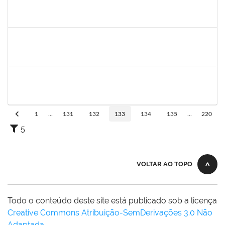
1026881
KASSIO CARVALHO DA SILVA
Técnico
23007.00015318/2022-84
22/02/2023
13/03/2023
Concluído
1168926
JOAO ROGERIO CAVALCANTE MACEDO
Docente
23007.00018074/2022-71
16/02/2023
15/03/2023
Concluído
1728965
THIAGO LUSTOZA ALEIXO
Técnico
23007.00028350/2022-39
14/02/2023
14/03/2023
Concluído
1
...
131
132
133
134
135
...
220
5
VOLTAR AO TOPO
Todo o conteúdo deste site está publicado sob a licença
Creative Commons Atribuição-SemDerivações 3.0 Não
Adaptada
.