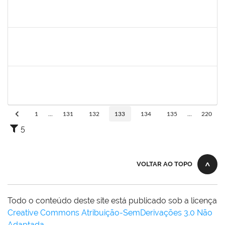
1026881
KASSIO CARVALHO DA SILVA
Técnico
23007.00015318/2022-84
22/02/2023
13/03/2023
Concluído
1168926
JOAO ROGERIO CAVALCANTE MACEDO
Docente
23007.00018074/2022-71
16/02/2023
15/03/2023
Concluído
1728965
THIAGO LUSTOZA ALEIXO
Técnico
23007.00028350/2022-39
14/02/2023
14/03/2023
Concluído
1
...
131
132
133
134
135
...
220
5
VOLTAR AO TOPO
Todo o conteúdo deste site está publicado sob a licença
Creative Commons Atribuição-SemDerivações 3.0 Não
Adaptada
.