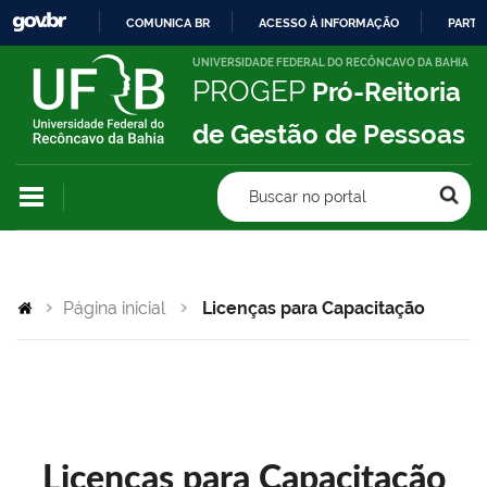
COMUNICA BR
ACESSO À INFORMAÇÃO
PARTI
IR
UNIVERSIDADE FEDERAL DO RECÔNCAVO DA BAHIA
PROGEP
Pró-Reitoria
PARA
O
de Gestão de Pessoas
CONTEÚDO
Buscar no portal
Página inicial
Licenças para Capacitação
Licenças para Capacitação