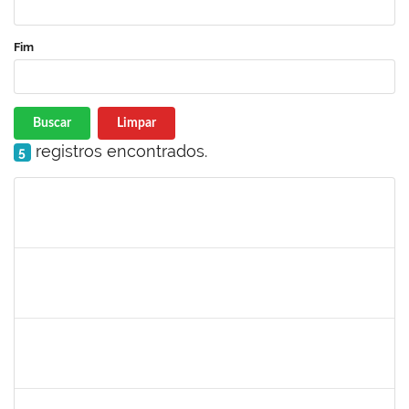
Fim
Buscar
Limpar
registros encontrados.
5
Matrícula
Nome
Cargo
Processo
Início
Fim
Status
2328145
CARINE DE JESUS SANTANA
Técnico
23007.00020808/2022-70
23/02/2023
09/03/2023
Concluído
1754357
RAFAEL SANTOS ANDRADE
Técnico
23007.00000158/2023-61
23/02/2023
24/05/2023
Concluído