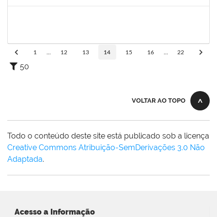
Concluído
2730940
GUSTAVO CARVALHO DOS SANTOS
Técnico
23007.00003897/2024-82
19/04/2024
02/06/2024
Concluído
1
...
12
13
14
15
16
...
22
50
VOLTAR AO TOPO
Todo o conteúdo deste site está publicado sob a licença
Creative Commons Atribuição-SemDerivações 3.0 Não
Adaptada
.
Acesso a Informação