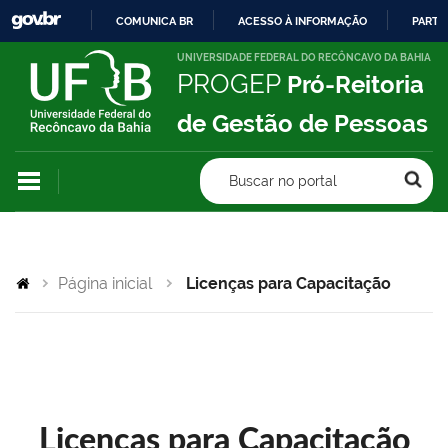
COMUNICA BR
ACESSO À INFORMAÇÃO
PARTI
IR
UNIVERSIDADE FEDERAL DO RECÔNCAVO DA BAHIA
PROGEP
Pró-Reitoria
PARA
O
de Gestão de Pessoas
CONTEÚDO
Buscar no portal
Página inicial
Licenças para Capacitação
Licenças para Capacitação