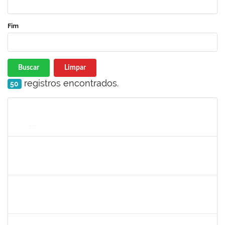
Fim
Buscar
Limpar
registros encontrados.
50
Matrícula
Nome
Cargo
Processo
Início
Fim
Status
2268649
THARISA SOUZA ALMEIDA
Técnico
23007.00030084/2023-69
26/02/2024
26/03/2024
Concluído
2328936
JENILDA BASTOS ALMEIDA PINHEIRO
Técnico
23007.00029552/2023-77
13/03/2024
27/03/2024
Concluído