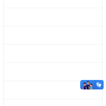
23007.00002554/2024-65
11/03/2024
03/05/2024
Concluído
2267373
KELLY BARROS SANTOS
Docente
3529366
05/02/2024
05/05/2024
Concluído
1755814
BIANCA CAROLINE SOUZA DE LIMA
Técnico
23007.00025903/2023-48
07/02/2024
06/05/2024
Concluído
2323935
DELMA FERREIRA DE OLIVEIRA
Técnico
23007.00002983/2024-25
22/04/2024
07/05/2024
Concluído
2153725
PAULO MURICY REIS
Técnico
23007.00003775/2024-78
09/04/2024
08/05/2024
Concluído
1647923
JOSE SERGIO SANTOS DA SILVA
Técnico
23007.00028435/2023-69
09/04/2024
08/05/2024
Concluído
1581182