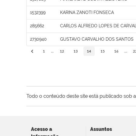
1532399
KARINA ZANOTI FONSECA
285662
CARLOS ALFREDO LOPES DE CARVA
2730940
GUSTAVO CARVALHO DOS SANTOS
1
...
12
13
14
15
16
...
2
Todo o conteúdo deste site está publicado sob a
Acesso a
Assuntos