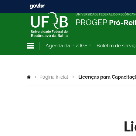
UNIVERSIDADE FEDERAL DO RECÔNCAV
PROGEP
Pró-Rei
Agenda da PROGEP
Boletim de servi
Página inicial
Licenças para Capacitaç
L