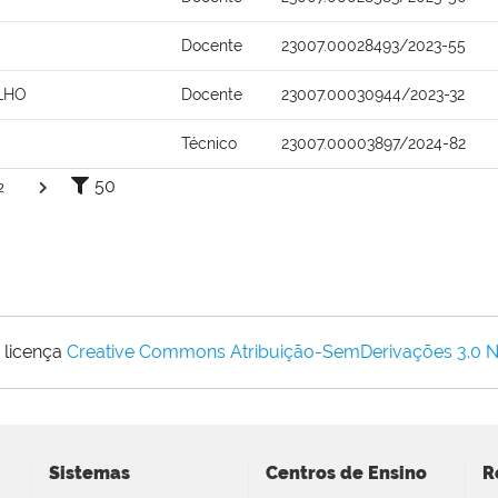
Docente
23007.00028493/2023-55
LHO
Docente
23007.00030944/2023-32
Técnico
23007.00003897/2024-82
50
2
 licença
Creative Commons Atribuição-SemDerivações 3.0 
Sistemas
Centros de Ensino
R