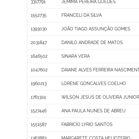
3317791
JEMIMA PEREIRA GUEDES
1552735
FRANCELI DA SILVA
1393030
JOÃO TIAGO ASSUNÇÃO GOMES
2031847
DANILO ANDRADE DE MATOS
1646502
SINARA VERA
1047602
DAIANE ALVES FERREIRA NASCIMEN
1960213
LORENE GONCALVES COELHO
1761324
WILSON JESUS DE OLIVEIRA JUNIO
1527446
ANA PAULA NUNES DE ABREU
1551587
FABRICIO LYRIO SANTOS
1367883
MARGARETE COSTA HELIOTERIO