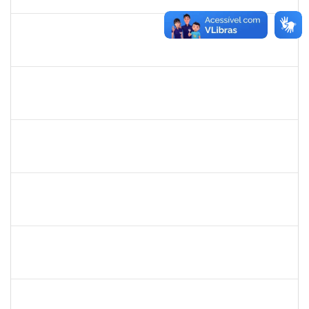
31/01/2023
Concluído
2257315
MAURICIO DE NANTES RAMOS
Técnico
23007.00029281/2022-25
03/01/2023
27/01/2023
Concluído
1821801
JAIANA DA SILVA SANTOS
Técnico
23007.00016673/2022-68
02/01/2023
28/02/2023
Concluído
1753043
MARCUS PIMENTEL OLIVEIRA
Técnico
23007.00023249/2022-26
02/01/2023
31/01/2023
Concluído
1526112
ELIANA SANTOS DE SOUZA
Técnico
23007.00023411/2022-17
02/01/2023
16/01/2023
Concluído
1873058
ANTONIO MARCEL NASCIMENTO GRADIN
Técnico
23007.00023205/2022-50
02/01/2023
31/01/2023
Concluído
2311794
RAPHAEL MARINHO SIQUEIRA
Técnico