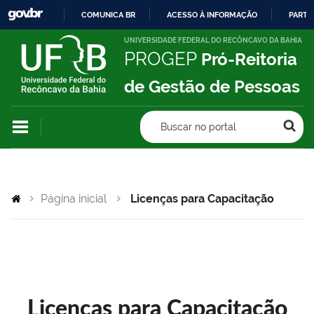
COMUNICA BR
ACESSO À INFORMAÇÃO
PARTI
IR
UNIVERSIDADE FEDERAL DO RECÔNCAVO DA BAHIA
PROGEP
Pró-Reitoria
PARA
O
de Gestão de Pessoas
CONTEÚDO
Buscar no portal
Página inicial
Licenças para Capacitação
Licenças para Capacitação