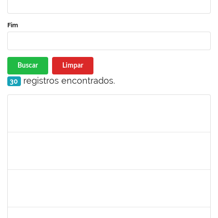
Fim
Buscar
Limpar
registros encontrados.
30
Matrícula
Nome
Cargo
Processo
Início
Fim
Status
2328145
CARINE DE JESUS SANTANA
Técnico
23007.00020808/2022-70
23/02/2023
09/03/2023
Concluído
1754357
RAFAEL SANTOS ANDRADE
Técnico
23007.00000158/2023-61
23/02/2023
24/05/2023
Concluído