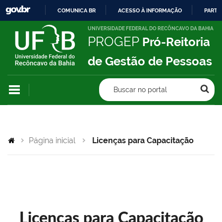
COMUNICA BR
ACESSO À INFORMAÇÃO
PARTI
IR
UNIVERSIDADE FEDERAL DO RECÔNCAVO DA BAHIA
PROGEP
Pró-Reitoria
PARA
O
de Gestão de Pessoas
CONTEÚDO
Buscar no portal
Página inicial
Licenças para Capacitação
Licenças para Capacitação