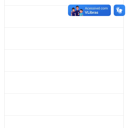
10/02/2023
Concluído
2327559
LOIDE LIMA FREITAS
Técnico
23007.00021775/2022-54
09/01/2023
07/02/2023
Concluído
2311794
RAPHAEL MARINHO SIQUEIRA
Técnico
23007.00024453/2022-13
02/01/2023
01/02/2023
Concluído
2311794
RAPHAEL MARINHO SIQUEIRA
Técnico
23007.00024453/2022-13
02/01/2023
01/02/2023
Concluído
1557646
RITA DE CASSIA FALCAO BORJA CORREIA
Técnico
23007.00024297/2022-54
04/01/2023
31/01/2023
Concluído
1753043
MARCUS PIMENTEL OLIVEIRA
Técnico
23007.00023249/2022-26
02/01/2023
31/01/2023
Concluído
1873058
ANTONIO MARCEL NASCIMENTO GRADIN
Técnico