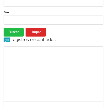
Fim
Buscar
Limpar
registros encontrados.
30
Matrícula
Nome
Cargo
Processo
Início
Fim
Status
1573301
JOMARA SILVA DOS SANTOS SOUZA
Técnico
23007.00002452/2023-09
25/02/2023
26/03/2023
Concluído
2663815
CLAUDIA TELLES GODOY
Técnico
23007.00000806/2023-25
06/03/2023
20/03/2023
Concluído