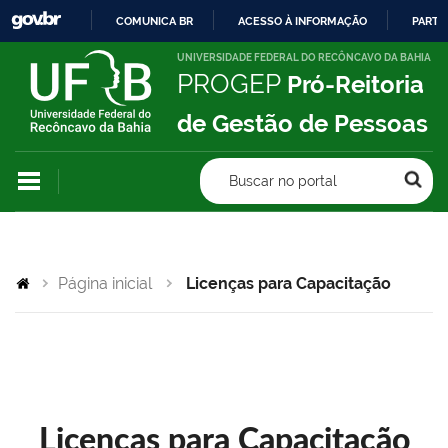
COMUNICA BR
ACESSO À INFORMAÇÃO
PARTI
IR
UNIVERSIDADE FEDERAL DO RECÔNCAVO DA BAHIA
PROGEP
Pró-Reitoria
PARA
O
de Gestão de Pessoas
CONTEÚDO
Buscar no portal
Página inicial
Licenças para Capacitação
Licenças para Capacitação