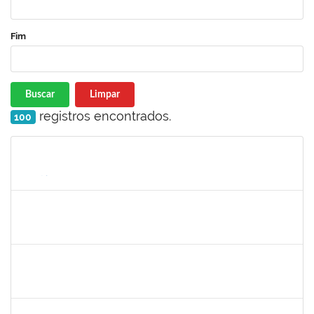
Fim
Buscar
Limpar
registros encontrados.
100
Matrícula
Nome
Cargo
Processo
Início
Fim
Status
1168926
JOAO ROGERIO CAVALCANTE MACEDO
Docente
23007.00018074/2022-71
16/02/2023
15/03/2023
Concluído
1728965
THIAGO LUSTOZA ALEIXO
Técnico
23007.00028350/2022-39
14/02/2023
14/03/2023
Concluído