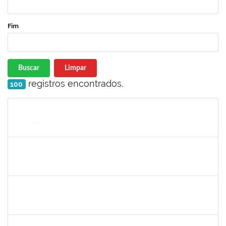
Fim
Buscar
Limpar
registros encontrados.
100
Matrícula
Nome
Cargo
Processo
Início
Fim
Status
2079034
ANDRE LUCIANO SILVEIRA MONTENEGRO DA SILVA
Técnico
23007.00023851/2022-68
02/02/2023
02/05/2023
Concluído
2654423
CRISTIANE SILVA AGUIAR
Docente
23007.00023209/2022-39
01/02/2023
02/03/2023
Concluído