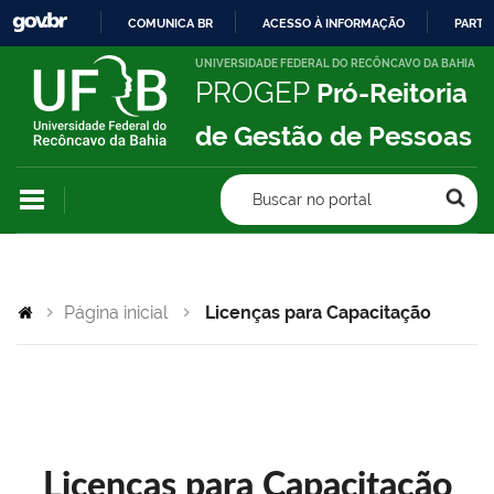
COMUNICA BR
ACESSO À INFORMAÇÃO
PARTI
IR
UNIVERSIDADE FEDERAL DO RECÔNCAVO DA BAHIA
PROGEP
Pró-Reitoria
PARA
O
de Gestão de Pessoas
CONTEÚDO
Buscar no portal
Página inicial
Licenças para Capacitação
Licenças para Capacitação