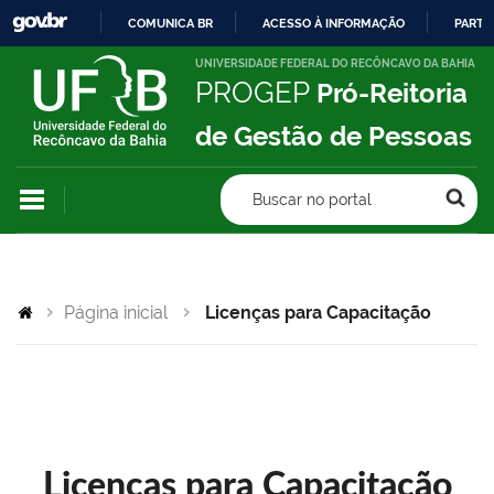
COMUNICA BR
ACESSO À INFORMAÇÃO
PARTI
IR
UNIVERSIDADE FEDERAL DO RECÔNCAVO DA BAHIA
PROGEP
Pró-Reitoria
PARA
O
de Gestão de Pessoas
CONTEÚDO
Buscar no portal
Página inicial
Licenças para Capacitação
Licenças para Capacitação