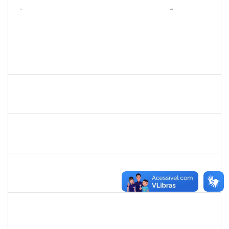
2257920
KÊNIA PATRICIA DE SOUZA OLIVEIRA GUIMARÃES
Técnico
23007.00010434/2023-29
22/01/2024
20/04/2024
Concluído
1573301
JOMARA SILVA DOS SANTOS SOUZA
Técnico
23007.00000680/2024-29
27/02/2024
26/04/2024
Concluído
287747
MARIA DA CONCEICAO DE MELO TORRES
Docente
23007.00023579/2023-37
05/02/2024
26/04/2024
Concluído
287747
MARIA DA CONCEICAO DE MELO TORRES
Docente
23007.00023579/2023-37
05/02/2024
26/04/2024
Concluído
2663815
CLAUDIA TELLES GODOY
Técnico
23007.00002760/2024-32
01/04/2024
28/04/2024
Concluído
1217453
ANDRESSA HOSANA SOUZA DE OLIVEIRA
Técnico
23007.00027174/2023-69
15/04/2024
29/04/2024
Concluído