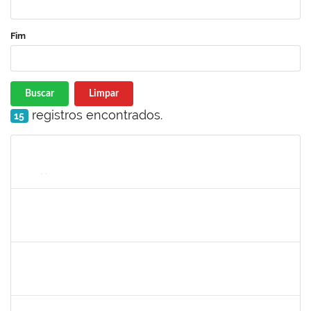
Fim
Buscar
Limpar
registros encontrados.
15
Matrícula
Nome
Cargo
Processo
Início
Fim
Status
2247439
ARIADNE NASCIMENTO DOS SANTOS
Técnico
23007.00030589/2023-14
04/03/2024
29/03/2024
Concluído
2390969
SILVANA SOUSA LOURO
Técnico
23007.00000915/2024-86
01/03/2024
30/03/2024
Concluído