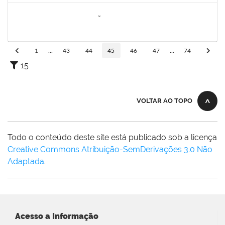
2260005
ESTEFANIA DA CONCEIÇÃO NEVES
Técnico
23007.00030817/2023-66
15/04/2024
30/04/2024
Concluído
1
...
43
44
45
46
47
...
74
15
VOLTAR AO TOPO
Todo o conteúdo deste site está publicado sob a licença
Creative Commons Atribuição-SemDerivações 3.0 Não
Adaptada
.
Acesso a Informação