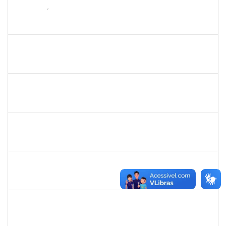
1652731
DANILO FÉ SILVA
Técnico
23007.000016036/2022-98
16/01/2023
17/03/2023
Concluído
1760632
ALINE PEREIRA DA SILVA MATOS
Técnico
23007.00019849/2022-64
16/01/2023
10/02/2023
Concluído
2323935
DELMA FERREIRA DE OLIVEIRA
Técnico
23007.00022813/2022-61
16/01/2023
30/01/2023
Concluído
1705098
ALINE PASSOS SANTOS
Técnico
23007.00024992/2022-10
11/01/2023
04/04/2023
Concluído
1145212
ALANNA RACHEL ANDRADE DOS SANTOS
Técnico
23007.00021231/2022-95
10/01/2023
23/02/2023
Concluído
2327559
LOIDE LIMA FREITAS
Técnico
23007.00021775/2022-54
09/01/2023
07/02/2023
Concluído