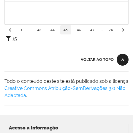
1557646
RITA DE CASSIA FALCAO BORJA CORREIA
Técnico
23007.00024297/2022-54
04/01/2023
31/01/2023
Concluído
1
...
43
44
45
46
47
...
74
15
VOLTAR AO TOPO
Todo o conteúdo deste site está publicado sob a licença
Creative Commons Atribuição-SemDerivações 3.0 Não
Adaptada
.
Acesso a Informação