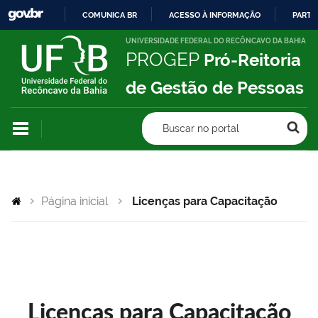
COMUNICA BR
ACESSO À INFORMAÇÃO
PARTI
IR
UNIVERSIDADE FEDERAL DO RECÔNCAVO DA BAHIA
PROGEP
Pró-Reitoria
PARA
O
de Gestão de Pessoas
CONTEÚDO
Buscar no portal
Página inicial
Licenças para Capacitação
Licenças para Capacitação