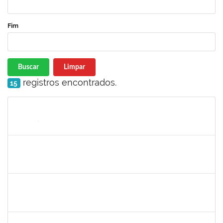
Fim
Buscar
Limpar
registros encontrados.
15
Matrícula
Nome
Cargo
Processo
Início
Fim
Status
2079034
ANDRE LUCIANO SILVEIRA MONTENEGRO DA SILVA
Técnico
23007.00023851/2022-68
02/02/2023
02/05/2023
Concluído
2654423
CRISTIANE SILVA AGUIAR
Docente
23007.00023209/2022-39
01/02/2023
02/03/2023
Concluído