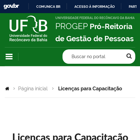
COMUNICA BR
ACESSO À INFORMAÇÃO
PARTI
IR
UNIVERSIDADE FEDERAL DO RECÔNCAVO DA BAHIA
PROGEP
Pró-Reitoria
PARA
O
de Gestão de Pessoas
CONTEÚDO
Buscar no portal
Página inicial
Licenças para Capacitação
Licenças para Capacitação