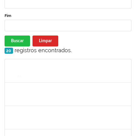
Fim
Buscar
Limpar
registros encontrados.
20
Matrícula
Nome
Cargo
Processo
Início
Fim
Status
2247439
ARIADNE NASCIMENTO DOS SANTOS
Técnico
23007.00030589/2023-14
04/03/2024
29/03/2024
Concluído
2390969
SILVANA SOUSA LOURO
Técnico
23007.00000915/2024-86
01/03/2024
30/03/2024
Concluído