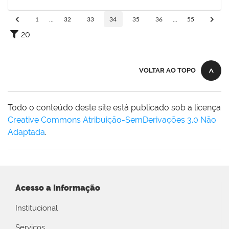
30/04/2024
Concluído
1
...
32
33
34
35
36
...
55
20
VOLTAR AO TOPO
Todo o conteúdo deste site está publicado sob a licença
Creative Commons Atribuição-SemDerivações 3.0 Não
Adaptada
.
Acesso a Informação
Institucional
Serviços