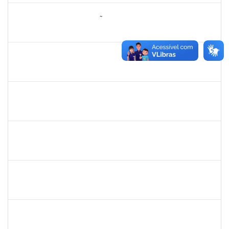
2260005
ESTEFANIA DA CONCEIÇÃO NEVES
Técnico
23007.00030817/2023-66
15/04/2024
30/04/2024
Concluído
2257966
CECILIA NASCIMENTO PIRES
Técnico
23007.00032258/2023-56
01/04/2024
30/04/2024
Concluído
2331851
THIAGO LOURO DE ARAUJO
Técnico
23007.00001301/2024-43
01/04/2024
30/04/2024
Concluído
2026459
SANDRINE DA SILVA SOUZA
Técnico
23007.00010233/2023-24
01/04/2024
30/04/2024
Concluído
2134954
ANA PAULA PORTELA GOMES VIVAS
Técnico
23007.00030602/2023-51
01/04/2024
30/04/2024
Concluído
1740212
ANA ROSA MARQUES ARAUJO TEIXEIRA
Docente
23007.00030446/2023-92
01/02/2024