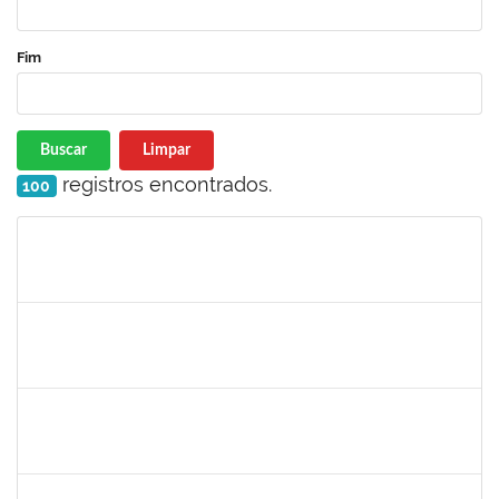
Fim
Buscar
Limpar
registros encontrados.
100
Matrícula
Nome
Cargo
Processo
Início
Fim
Status
1979069
SIMONE CONCEICAO DE SOUZA
Técnico
23007.00029768/2022-68
23/01/2023
21/02/2023
Concluído
1149971
MARCUS FERNANDO DA SILVA PRAXEDES
Docente
23007.00026691/2022-18
19/01/2023
18/03/2023
Concluído