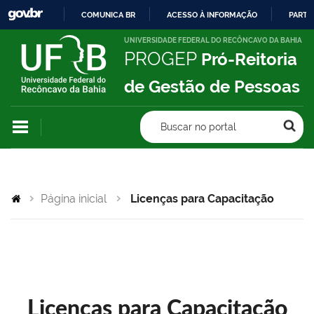
COMUNICA BR
ACESSO À INFORMAÇÃO
PARTI
IR
UNIVERSIDADE FEDERAL DO RECÔNCAVO DA BAHIA
PROGEP
Pró-Reitoria
PARA
O
de Gestão de Pessoas
CONTEÚDO
Buscar no portal
Página inicial
Licenças para Capacitação
Licenças para Capacitação